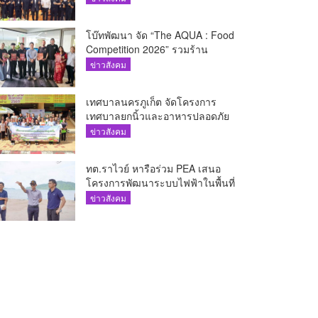
โบ๊ทพัฒนา จัด “The AQUA : Food
Competition 2026” รวมร้าน
อาหารชั้นนำของ The Shopps at
ข่าวสังคม
The AQUA ชูศักยภาพ Food
Destination ย่านเชิงทะเล
เทศบาลนครภูเก็ต จัดโครงการ
เทศบาลยกนิ้วและอาหารปลอดภัย
เพื่อสุขอนามัยผู้บริโภค
ข่าวสังคม
ทต.ราไวย์ หารือร่วม PEA เสนอ
โครงการพัฒนาระบบไฟฟ้าในพื้นที่
เกาะโหลน
ข่าวสังคม