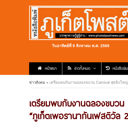
วันอาทิตย์ที่ 9 สิงหาคม พ.ศ. 2569
หน้าแรก
ข่าวทั้งหมด
หนังสือพิม
ข่าวสังคม
»
เตรียมพบกับงานฉลองขบวน Carnival สุดยิ่งใหญ่ 
เตรียมพบกับงานฉลองขบวน Ca
“ภูเก็ตเพอรานากันเฟสติวัล 