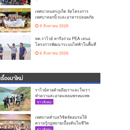
The AQUA ชูศักยภาพ Food
Destination ย่านเชิงทะเล
เทศบาลนครภูเก็ต จัดโครงการ
เทศบาลยกนิ้วและอาหารปลอดภัย
เพื่อสุขอนามัยผู้บริโภค
6 สิงหาคม 2026
ทต.ราไวย์ หารือร่วม PEA เสนอ
โครงการพัฒนาระบบไฟฟ้าในพื้นที่
เกาะโหลน
6 สิงหาคม 2026
เรื่องมาใหม่
ราไวย์สวยด้วยมือเราและใจเรา
ทำความสะอาดแหลมพรหมเทพ
และแหล่งท่องเที่ยว
ข่าวสังคม
เทศบาลตำบลวิชิตจัดอบรมให้
ความรู้กฎหมายเบื้องต้นในชีวิต
ประจำวันแก่เยาวชน
ข่าวสังคม