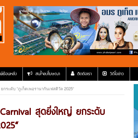
พ์ย้อนหลัง
สนใจลงโฆษณา
ติดต่อเรา
วีดีโอข่าว
ยกระดับ “ภูเก็ตเพอรานากันเฟสติวัล 2025“
rnival สุดยิ่งใหญ่ ยกระดับ
2025“