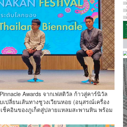
innacle Awards จากเฟสติวัล ก้าวสู่คาร์นิวัล
เปลี่ยนเส้นทางชูวงเวียนหอย (อนุสรณ์เครื่อง
่งเช็คอินของภูเก็ตสู่ปลายแหลมสะพานหิน พร้อม