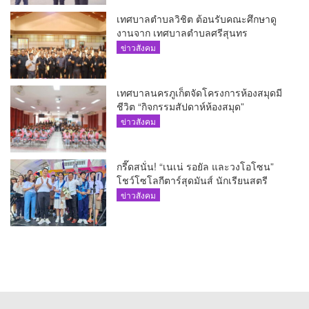
เทศบาลตำบลวิชิต ต้อนรับคณะศึกษาดู
งานจาก เทศบาลตำบลศรีสุนทร
ข่าวสังคม
เทศบาลนครภูเก็ตจัดโครงการห้องสมุดมี
ชีวิต “กิจกรรมสัปดาห์ห้องสมุด”
ข่าวสังคม
กรี๊ดสนั่น! “เนเน่ รอยัล และวงโอโซน”
โชว์โซโลกีตาร์สุดมันส์ นักเรียนสตรี
ภูเก็ตนั่งไม่ติด ทั้งเต้น-ร้อง
ข่าวสังคม