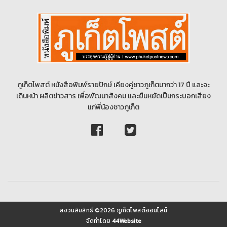
ภูเก็ตโพสต์ หนังสือพิมพ์รายปักษ์ เคียงคู่ชาวภูเก็ตมากว่า 17 ปี และจะ
เดินหน้า ผลิตข่าวสาร เพื่อพัฒนาสังคม และยืนหยัดเป็นกระบอกเสียง
แก่พี่น้องชาวภูเก็ต
สงวนลิขสิทธิ์ ©2026 ภูเก็ตโพสต์ออนไลน์
จัดทำโดย
44Website