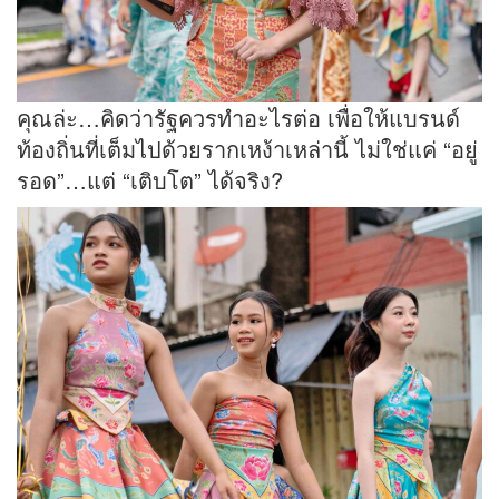
คุณล่ะ…คิดว่ารัฐควรทำอะไรต่อ เพื่อให้แบรนด์
ท้องถิ่นที่เต็มไปด้วยรากเหง้าเหล่านี้ ไม่ใช่แค่ “อยู่
รอด”…แต่ “เติบโต” ได้จริง?