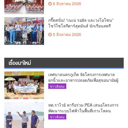
6 สิงหาคม 2026
กรี๊ดสนั่น! “เนเน่ รอยัล และวงโอโซน”
โชว์โซโลกีตาร์สุดมันส์ นักเรียนสตรี
ภูเก็ตนั่งไม่ติด ทั้งเต้น-ร้อง
5 สิงหาคม 2026
เรื่องมาใหม่
เทศบาลนครภูเก็ต จัดโครงการเทศบาล
ยกนิ้วและอาหารปลอดภัยเพื่อสุขอนามัยผู้
บริโภค
ข่าวสังคม
ทต.ราไวย์ หารือร่วม PEA เสนอโครงการ
พัฒนาระบบไฟฟ้าในพื้นที่เกาะโหลน
ข่าวสังคม