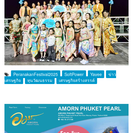
PeranakanFestival2025
SoftPower
Yayee
ข่าว
เศรษฐกิจ
ทุนวัฒนธรรม
เศรษฐกิจสร้างสรรค์