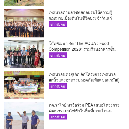
เทศบาลตำบลวิชิตจัดอบรมให้ความรู้
กฎหมายเบื้องต้นในชีวิตประจำวันแก่
เยาวชน
ข่าวสังคม
โบ๊ทพัฒนา จัด “The AQUA : Food
Competition 2026” รวมร้านอาหารชั้น
นำของ The Shopps at The AQUA ชู
ข่าวสังคม
ศักยภาพ Food Destination ย่านเชิงทะเล
เทศบาลนครภูเก็ต จัดโครงการเทศบาล
ยกนิ้วและอาหารปลอดภัยเพื่อสุขอนามัยผู้
บริโภค
ข่าวสังคม
ทต.ราไวย์ หารือร่วม PEA เสนอโครงการ
พัฒนาระบบไฟฟ้าในพื้นที่เกาะโหลน
ข่าวสังคม