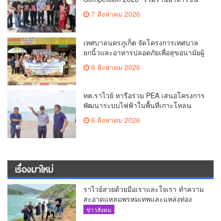
นำของ The Shopps at The AQUA ชู
7 สิงหาคม 2026
ศักยภาพ Food Destination ย่านเชิงทะเล
เทศบาลนครภูเก็ต จัดโครงการเทศบาล
ยกนิ้วและอาหารปลอดภัยเพื่อสุขอนามัยผู้
บริโภค
6 สิงหาคม 2026
ทต.ราไวย์ หารือร่วม PEA เสนอโครงการ
พัฒนาระบบไฟฟ้าในพื้นที่เกาะโหลน
6 สิงหาคม 2026
เรื่องมาใหม่
ราไวย์สวยด้วยมือเราและใจเรา ทำความ
สะอาดแหลมพรหมเทพและแหล่งท่อง
เที่ยว
ข่าวสังคม