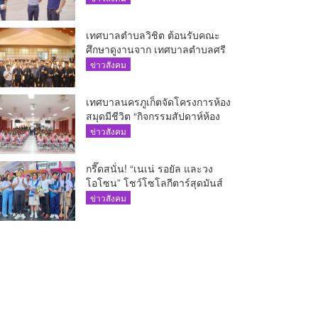
เทศบาลตำบลวิชิต ต้อนรับคณะ
ศึกษาดูงานจาก เทศบาลตำบลศรี
สุนทร
ข่าวสังคม
เทศบาลนครภูเก็ตจัดโครงการห้อง
สมุดมีชีวิต “กิจกรรมสัปดาห์ห้อง
สมุด”
ข่าวสังคม
กรี๊ดสนั่น! “เนเน่ รอยัล และวง
โอโซน” โชว์โซโลกีตาร์สุดมันส์
นักเรียนสตรีภูเก็ตนั่งไม่ติด ทั้งเต้น-
ข่าวสังคม
ร้อง