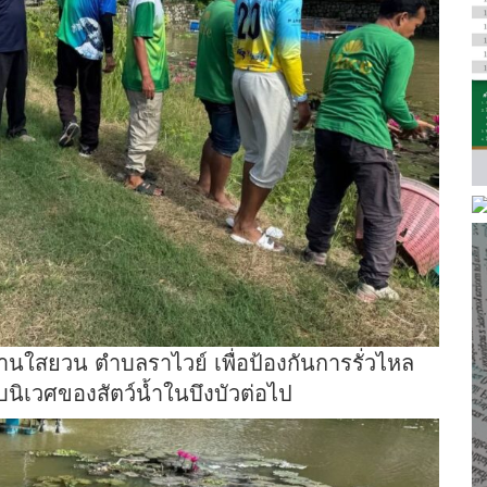
7 บ้านใสยวน ตำบลราไวย์ เพื่อป้องกันการรั่วไหล
ิเวศของสัตว์น้ำในบึงบัวต่อไป