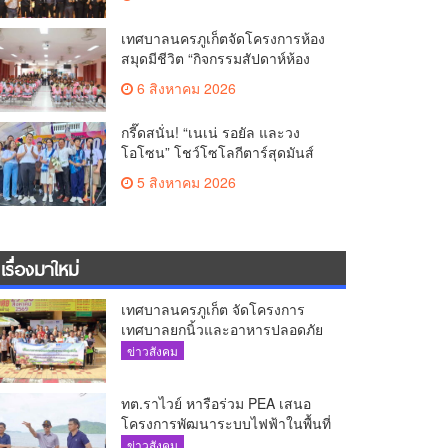
เทศบาลนครภูเก็ตจัดโครงการห้อง
สมุดมีชีวิต “กิจกรรมสัปดาห์ห้อง
สมุด”
6 สิงหาคม 2026
กรี๊ดสนั่น! “เนเน่ รอยัล และวง
โอโซน” โชว์โซโลกีตาร์สุดมันส์
นักเรียนสตรีภูเก็ตนั่งไม่ติด ทั้งเต้น-
5 สิงหาคม 2026
ร้อง
เรื่องมาใหม่
เทศบาลนครภูเก็ต จัดโครงการ
เทศบาลยกนิ้วและอาหารปลอดภัย
เพื่อสุขอนามัยผู้บริโภค
ข่าวสังคม
ทต.ราไวย์ หารือร่วม PEA เสนอ
โครงการพัฒนาระบบไฟฟ้าในพื้นที่
เกาะโหลน
ข่าวสังคม