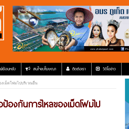
พ์ย้อนหลัง
สนใจลงโฆษณา
ติดต่อเรา
วีดีโอข่าว
ของเม็ดโฟมไปบริเวณอื่น
พื่อป้องกันการไหลของเม็ดโฟมไป