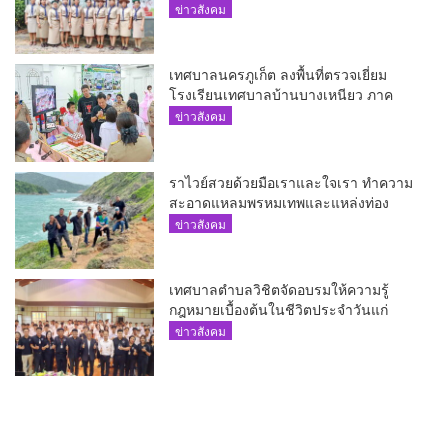
ข่าวสังคม
เทศบาลนครภูเก็ต ลงพื้นที่ตรวจเยี่ยม
โรงเรียนเทศบาลบ้านบางเหนียว ภาค
เรียนที่ 1
ข่าวสังคม
ราไวย์สวยด้วยมือเราและใจเรา ทำความ
สะอาดแหลมพรหมเทพและแหล่งท่อง
เที่ยว
ข่าวสังคม
เทศบาลตำบลวิชิตจัดอบรมให้ความรู้
กฎหมายเบื้องต้นในชีวิตประจำวันแก่
เยาวชน
ข่าวสังคม