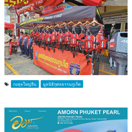
กงสุลใหญ่จีน
มูลนิธิกุศลธรรมภูเก็ต