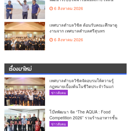
6 สิงหาคม 2026
เทศบาลตำบลวิชิต ต้อนรับคณะศึกษาดู
งานจาก เทศบาลตำบลศรีสุนทร
6 สิงหาคม 2026
เรื่องมาใหม่
เทศบาลตำบลวิชิตจัดอบรมให้ความรู้
กฎหมายเบื้องต้นในชีวิตประจำวันแก่
เยาวชน
ข่าวสังคม
โบ๊ทพัฒนา จัด “The AQUA : Food
Competition 2026” รวมร้านอาหารชั้น
นำของ The Shopps at The AQUA ชู
ข่าวสังคม
ศักยภาพ Food Destination ย่านเชิงทะเล