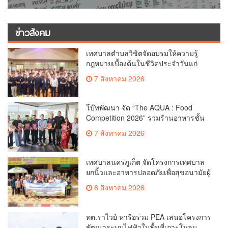
ข่าวสังคม
เทศบาลตำบลวิชิตจัดอบรมให้ความรู้
กฎหมายเบื้องต้นในชีวิตประจำวันแก่
เยาวชน
7 สิงหาคม 2026
โบ๊ทพัฒนา จัด “The AQUA : Food
Competition 2026” รวมร้านอาหารชั้น
นำของ The Shopps at The AQUA ชู
7 สิงหาคม 2026
ศักยภาพ Food Destination ย่านเชิงทะเล
เทศบาลนครภูเก็ต จัดโครงการเทศบาล
ยกนิ้วและอาหารปลอดภัยเพื่อสุขอนามัยผู้
บริโภค
6 สิงหาคม 2026
ทต.ราไวย์ หารือร่วม PEA เสนอโครงการ
พัฒนาระบบไฟฟ้าในพื้นที่เกาะโหลน