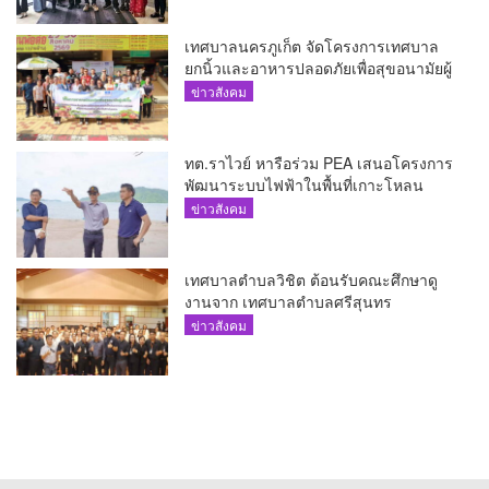
เทศบาลนครภูเก็ต จัดโครงการเทศบาล
ยกนิ้วและอาหารปลอดภัยเพื่อสุขอนามัยผู้
บริโภค
ข่าวสังคม
ทต.ราไวย์ หารือร่วม PEA เสนอโครงการ
พัฒนาระบบไฟฟ้าในพื้นที่เกาะโหลน
ข่าวสังคม
เทศบาลตำบลวิชิต ต้อนรับคณะศึกษาดู
งานจาก เทศบาลตำบลศรีสุนทร
ข่าวสังคม