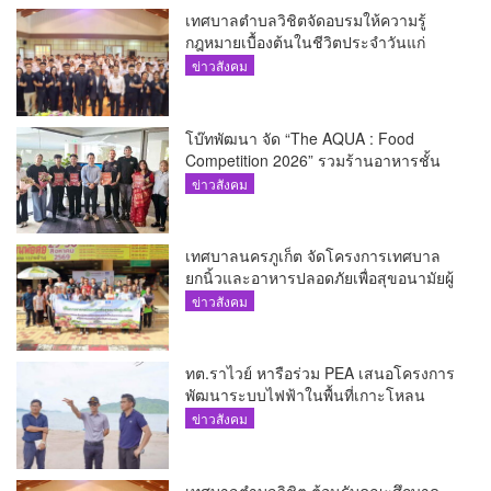
เทศบาลตำบลวิชิตจัดอบรมให้ความรู้
กฎหมายเบื้องต้นในชีวิตประจำวันแก่
เยาวชน
ข่าวสังคม
โบ๊ทพัฒนา จัด “The AQUA : Food
Competition 2026” รวมร้านอาหารชั้น
นำของ The Shopps at The AQUA ชู
ข่าวสังคม
ศักยภาพ Food Destination ย่านเชิงทะเล
เทศบาลนครภูเก็ต จัดโครงการเทศบาล
ยกนิ้วและอาหารปลอดภัยเพื่อสุขอนามัยผู้
บริโภค
ข่าวสังคม
ทต.ราไวย์ หารือร่วม PEA เสนอโครงการ
พัฒนาระบบไฟฟ้าในพื้นที่เกาะโหลน
ข่าวสังคม
เทศบาลตำบลวิชิต ต้อนรับคณะศึกษาดู