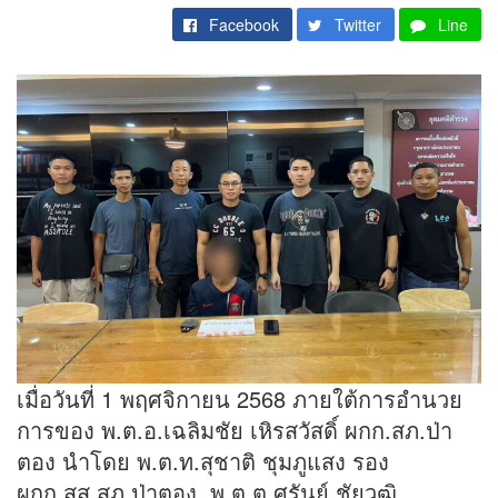
Facebook
Twitter
Line
เมื่อวันที่ 1 พฤศจิกายน 2568 ภายใต้การอำนวย
การของ พ.ต.อ.เฉลิมชัย เหิรสวัสดิ์ ผกก.สภ.ป่า
ตอง นำโดย พ.ต.ท.สุชาติ ชุมภูแสง รอง
ผกก.สส.สภ.ป่าตอง, พ.ต.ต.ศรันย์ ชัยวุฒิ