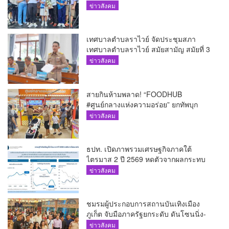
ภูเก็ตนั่งไม่ติด ทั้งเต้น-ร้อง
ข่าวสังคม
เทศบาลตำบลราไวย์ จัดประชุมสภา
เทศบาลตำบลราไวย์ สมัยสามัญ สมัยที่ 3
ประจำปี 2569
ข่าวสังคม
สายกินห้ามพลาด! “FOODHUB
#ศูนย์กลางแห่งความอร่อย” ยกทัพบุก
โรบินสันไลฟ์สไตล์ ฉลอง ถึง 12 ส.ค.นี้
ข่าวสังคม
ธปท. เปิดภาพรวมเศรษฐกิจภาคใต้
ไตรมาส 2 ปี 2569 หดตัวจากผลกระทบ
ความขัดแย้งในตะวันออกกลาง
ข่าวสังคม
ชมรมผู้ประกอบการสถานบันเทิงเมือง
ภูเก็ต จับมือภาครัฐยกระดับ ดันโซนนิ่ง-
ขับเคลื่อนท่องเที่ยวอย่างยั่งยืน
ข่าวสังคม