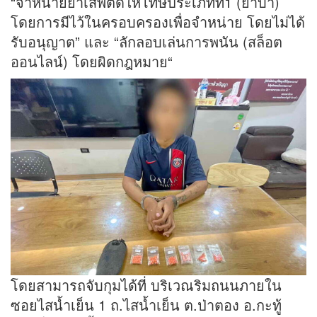
“จำหน่ายยาเสพติดให้โทษประเภทที่1 (ยาบ้า)
โดยการมีไว้ในครอบครองเพื่อจำหน่าย โดยไม่ได้
รับอนุญาต” และ “ลักลอบเล่นการพนัน (สล็อต
ออนไลน์) โดยผิดกฎหมาย“
โดยสามารถจับกุมได้ที่ บริเวณริมถนนภายใน
ซอยไสน้ำเย็น 1 ถ.ไสน้ำเย็น ต.ป่าตอง อ.กะทู้