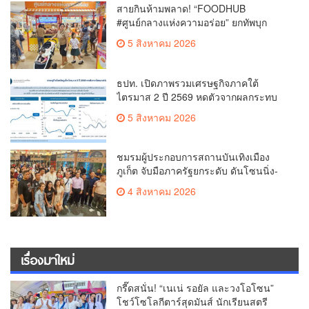
สายกินห้ามพลาด! “FOODHUB
#ศูนย์กลางแห่งความอร่อย” ยกทัพบุก
โรบินสันไลฟ์สไตล์ ฉลอง ถึง 12 ส.ค.นี้
5 สิงหาคม 2026
ธปท. เปิดภาพรวมเศรษฐกิจภาคใต้
ไตรมาส 2 ปี 2569 หดตัวจากผลกระทบ
ความขัดแย้งในตะวันออกกลาง
5 สิงหาคม 2026
ชมรมผู้ประกอบการสถานบันเทิงเมือง
ภูเก็ต จับมือภาครัฐยกระดับ ดันโซนนิ่ง-
ขับเคลื่อนท่องเที่ยวอย่างยั่งยืน
4 สิงหาคม 2026
เรื่องมาใหม่
กรี๊ดสนั่น! “เนเน่ รอยัล และวงโอโซน”
โชว์โซโลกีตาร์สุดมันส์ นักเรียนสตรี