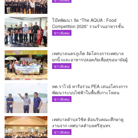
โบ๊ทพัฒนา จัด “The AQUA : Food
Competition 2026” รวมร้านอาหารชั้น
นำของ The Shopps at The AQUA ชู
ข่าวสังคม
ศักยภาพ Food Destination ย่านเชิงทะเล
เทศบาลนครภูเก็ต จัดโครงการเทศบาล
ยกนิ้วและอาหารปลอดภัยเพื่อสุขอนามัยผู้
บริโภค
ข่าวสังคม
ทต.ราไวย์ หารือร่วม PEA เสนอโครงการ
พัฒนาระบบไฟฟ้าในพื้นที่เกาะโหลน
ข่าวสังคม
เทศบาลตำบลวิชิต ต้อนรับคณะศึกษาดู
งานจาก เทศบาลตำบลศรีสุนทร
ข่าวสังคม