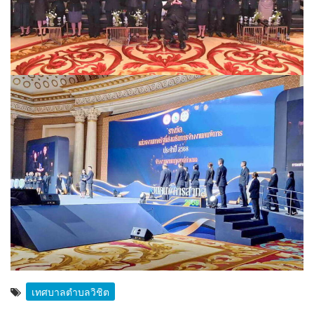
เทศบาลตำบลวิชิต