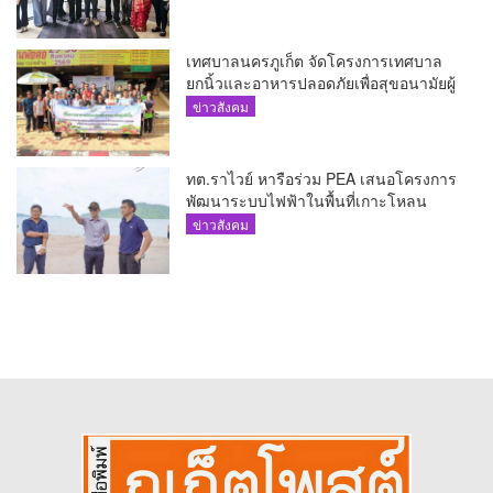
ศักยภาพ Food Destination ย่านเชิงทะเล
เทศบาลนครภูเก็ต จัดโครงการเทศบาล
ยกนิ้วและอาหารปลอดภัยเพื่อสุขอนามัยผู้
บริโภค
ข่าวสังคม
ทต.ราไวย์ หารือร่วม PEA เสนอโครงการ
พัฒนาระบบไฟฟ้าในพื้นที่เกาะโหลน
ข่าวสังคม