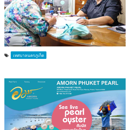
เทศบาลนครภูเก็ต