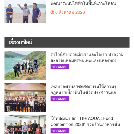
พัฒนาระบบไฟฟ้าในพื้นที่เกาะโหลน
6 สิงหาคม 2026
เรื่องมาใหม่
ราไวย์สวยด้วยมือเราและใจเรา ทำความ
สะอาดแหลมพรหมเทพและแหล่งท่อง
เที่ยว
ข่าวสังคม
เทศบาลตำบลวิชิตจัดอบรมให้ความรู้
กฎหมายเบื้องต้นในชีวิตประจำวันแก่
เยาวชน
ข่าวสังคม
โบ๊ทพัฒนา จัด “The AQUA : Food
Competition 2026” รวมร้านอาหารชั้น
นำของ The Shopps at The AQUA ชู
ข่าวสังคม