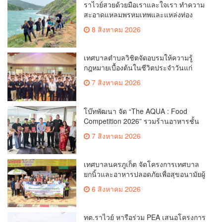
ราไวย์สวยด้วยมือเราและใจเรา ทำความ
สะอาดแหลมพรหมเทพและแหล่งท่อง
เที่ยว
8 สิงหาคม 2026
เทศบาลตำบลวิชิตจัดอบรมให้ความรู้
กฎหมายเบื้องต้นในชีวิตประจำวันแก่
เยาวชน
7 สิงหาคม 2026
โบ๊ทพัฒนา จัด “The AQUA : Food
Competition 2026” รวมร้านอาหารชั้น
นำของ The Shopps at The AQUA ชู
7 สิงหาคม 2026
ศักยภาพ Food Destination ย่านเชิงทะเล
เทศบาลนครภูเก็ต จัดโครงการเทศบาล
ยกนิ้วและอาหารปลอดภัยเพื่อสุขอนามัยผู้
บริโภค
6 สิงหาคม 2026
ทต.ราไวย์ หารือร่วม PEA เสนอโครงการ