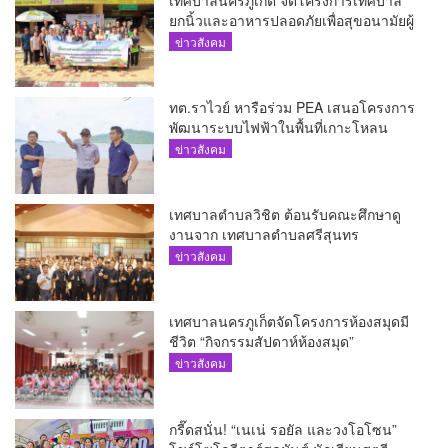
ยกนิ้วและอาหารปลอดภัยเพื่อสุขอนามัยผู้
บริโภค
ข่าวสังคม
ทต.ราไวย์ หารือร่วม PEA เสนอโครงการ
พัฒนาระบบไฟฟ้าในพื้นที่เกาะโหลน
ข่าวสังคม
เทศบาลตำบลวิชิต ต้อนรับคณะศึกษาดู
งานจาก เทศบาลตำบลศรีสุนทร
ข่าวสังคม
เทศบาลนครภูเก็ตจัดโครงการห้องสมุดมี
ชีวิต “กิจกรรมสัปดาห์ห้องสมุด”
ข่าวสังคม
กรี๊ดสนั่น! “เนเน่ รอยัล และวงโอโซน”