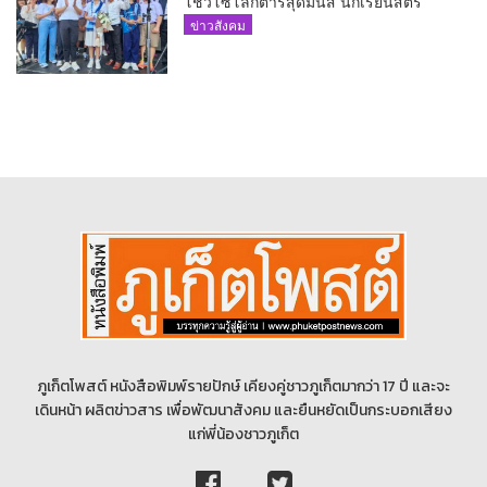
โชว์โซโลกีตาร์สุดมันส์ นักเรียนสตรี
ภูเก็ตนั่งไม่ติด ทั้งเต้น-ร้อง
ข่าวสังคม
ภูเก็ตโพสต์ หนังสือพิมพ์รายปักษ์ เคียงคู่ชาวภูเก็ตมากว่า 17 ปี และจะ
เดินหน้า ผลิตข่าวสาร เพื่อพัฒนาสังคม และยืนหยัดเป็นกระบอกเสียง
แก่พี่น้องชาวภูเก็ต