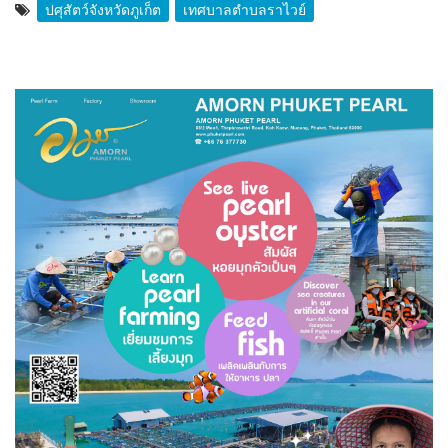
ปศุสัตว์จังหวัดภูเก็ต
เทศบาลตำบลราไวย์