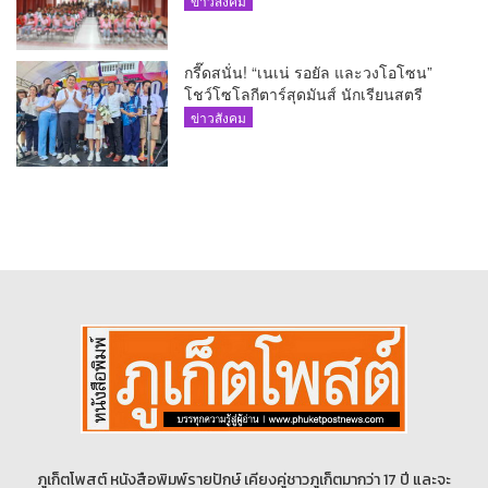
ข่าวสังคม
กรี๊ดสนั่น! “เนเน่ รอยัล และวงโอโซน”
โชว์โซโลกีตาร์สุดมันส์ นักเรียนสตรี
ภูเก็ตนั่งไม่ติด ทั้งเต้น-ร้อง
ข่าวสังคม
ภูเก็ตโพสต์ หนังสือพิมพ์รายปักษ์ เคียงคู่ชาวภูเก็ตมากว่า 17 ปี และจะ