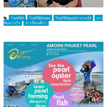
ThaiPBS
ThaiPBSnews
ThaiPBSศูนย์ข่าวภาคใต้
ข่าว
ที่คุณวางใจ
ข่าวใต้แลที่เรา