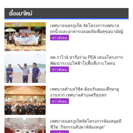
เรื่องมาใหม่
เทศบาลนครภูเก็ต จัดโครงการเทศบาล
ยกนิ้วและอาหารปลอดภัยเพื่อสุขอนามัยผู้
บริโภค
ข่าวสังคม
ทต.ราไวย์ หารือร่วม PEA เสนอโครงการ
พัฒนาระบบไฟฟ้าในพื้นที่เกาะโหลน
ข่าวสังคม
เทศบาลตำบลวิชิต ต้อนรับคณะศึกษาดู
งานจาก เทศบาลตำบลศรีสุนทร
ข่าวสังคม
เทศบาลนครภูเก็ตจัดโครงการห้องสมุดมี
ชีวิต “กิจกรรมสัปดาห์ห้องสมุด”