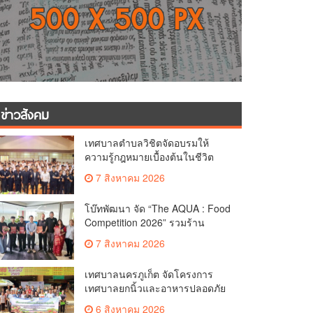
ข่าวสังคม
เทศบาลตำบลวิชิตจัดอบรมให้
ความรู้กฎหมายเบื้องต้นในชีวิต
ประจำวันแก่เยาวชน
7 สิงหาคม 2026
โบ๊ทพัฒนา จัด “The AQUA : Food
Competition 2026” รวมร้าน
อาหารชั้นนำของ The Shopps at
7 สิงหาคม 2026
The AQUA ชูศักยภาพ Food
Destination ย่านเชิงทะเล
เทศบาลนครภูเก็ต จัดโครงการ
เทศบาลยกนิ้วและอาหารปลอดภัย
เพื่อสุขอนามัยผู้บริโภค
6 สิงหาคม 2026