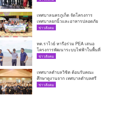
The AQUA ชูศักยภาพ Food
Destination ย่านเชิงทะเล
เทศบาลนครภูเก็ต จัดโครงการ
เทศบาลยกนิ้วและอาหารปลอดภัย
เพื่อสุขอนามัยผู้บริโภค
ข่าวสังคม
ทต.ราไวย์ หารือร่วม PEA เสนอ
โครงการพัฒนาระบบไฟฟ้าในพื้นที่
เกาะโหลน
ข่าวสังคม
เทศบาลตำบลวิชิต ต้อนรับคณะ
ศึกษาดูงานจาก เทศบาลตำบลศรี
สุนทร
ข่าวสังคม