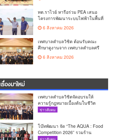
ทต.ราไวย์ หารือร่วม PEA เสนอ
โครงการพัฒนาระบบไฟฟ้าในพื้นที่
เกาะโหลน
6 สิงหาคม 2026
เทศบาลตำบลวิชิต ต้อนรับคณะ
ศึกษาดูงานจาก เทศบาลตำบลศรี
สุนทร
6 สิงหาคม 2026
เรื่องมาใหม่
เทศบาลตำบลวิชิตจัดอบรมให้
ความรู้กฎหมายเบื้องต้นในชีวิต
ประจำวันแก่เยาวชน
ข่าวสังคม
โบ๊ทพัฒนา จัด “The AQUA : Food
Competition 2026” รวมร้าน
อาหารชั้นนำของ The Shopps at
ข่าวสังคม