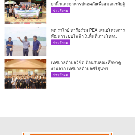
ยกนิ้วและอาหารปลอดภัยเพื่อสุขอนามัยผู้
บริโภค
ข่าวสังคม
ทต.ราไวย์ หารือร่วม PEA เสนอโครงการ
พัฒนาระบบไฟฟ้าในพื้นที่เกาะโหลน
ข่าวสังคม
เทศบาลตำบลวิชิต ต้อนรับคณะศึกษาดู
งานจาก เทศบาลตำบลศรีสุนทร
ข่าวสังคม