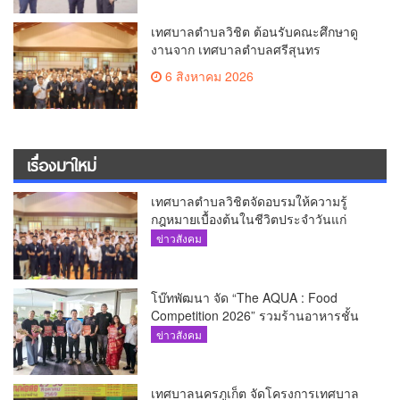
เทศบาลตำบลวิชิต ต้อนรับคณะศึกษาดู
งานจาก เทศบาลตำบลศรีสุนทร
6 สิงหาคม 2026
เรื่องมาใหม่
เทศบาลตำบลวิชิตจัดอบรมให้ความรู้
กฎหมายเบื้องต้นในชีวิตประจำวันแก่
เยาวชน
ข่าวสังคม
โบ๊ทพัฒนา จัด “The AQUA : Food
Competition 2026” รวมร้านอาหารชั้น
นำของ The Shopps at The AQUA ชู
ข่าวสังคม
ศักยภาพ Food Destination ย่านเชิงทะเล
เทศบาลนครภูเก็ต จัดโครงการเทศบาล