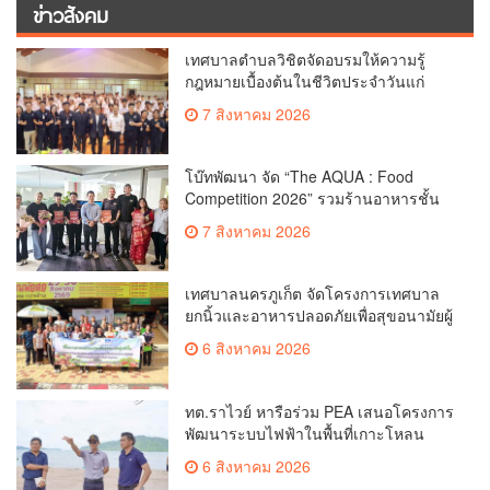
ข่าวสังคม
เทศบาลตำบลวิชิตจัดอบรมให้ความรู้
กฎหมายเบื้องต้นในชีวิตประจำวันแก่
เยาวชน
7 สิงหาคม 2026
โบ๊ทพัฒนา จัด “The AQUA : Food
Competition 2026” รวมร้านอาหารชั้น
นำของ The Shopps at The AQUA ชู
7 สิงหาคม 2026
ศักยภาพ Food Destination ย่านเชิงทะเล
เทศบาลนครภูเก็ต จัดโครงการเทศบาล
ยกนิ้วและอาหารปลอดภัยเพื่อสุขอนามัยผู้
บริโภค
6 สิงหาคม 2026
ทต.ราไวย์ หารือร่วม PEA เสนอโครงการ
พัฒนาระบบไฟฟ้าในพื้นที่เกาะโหลน
6 สิงหาคม 2026