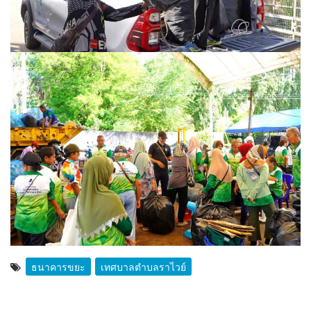
ธนาคารขยะ
เทศบาลตำบลราไวย์