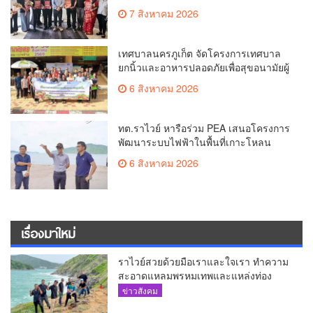
นำของ The Shopps at The AQUA ชู
7 สิงหาคม 2026
ศักยภาพ Food Destination ย่านเชิงทะเล
เทศบาลนครภูเก็ต จัดโครงการเทศบาล
ยกนิ้วและอาหารปลอดภัยเพื่อสุขอนามัยผู้
บริโภค
6 สิงหาคม 2026
ทต.ราไวย์ หารือร่วม PEA เสนอโครงการ
พัฒนาระบบไฟฟ้าในพื้นที่เกาะโหลน
6 สิงหาคม 2026
เรื่องมาใหม่
ราไวย์สวยด้วยมือเราและใจเรา ทำความ
สะอาดแหลมพรหมเทพและแหล่งท่อง
เที่ยว
ข่าวสังคม