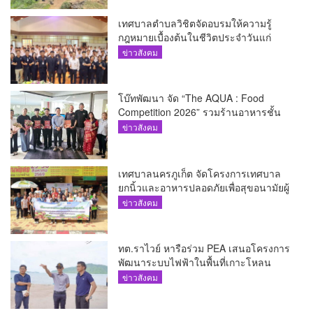
เทศบาลตำบลวิชิตจัดอบรมให้ความรู้
กฎหมายเบื้องต้นในชีวิตประจำวันแก่
เยาวชน
ข่าวสังคม
โบ๊ทพัฒนา จัด “The AQUA : Food
Competition 2026” รวมร้านอาหารชั้น
นำของ The Shopps at The AQUA ชู
ข่าวสังคม
ศักยภาพ Food Destination ย่านเชิงทะเล
เทศบาลนครภูเก็ต จัดโครงการเทศบาล
ยกนิ้วและอาหารปลอดภัยเพื่อสุขอนามัยผู้
บริโภค
ข่าวสังคม
ทต.ราไวย์ หารือร่วม PEA เสนอโครงการ
พัฒนาระบบไฟฟ้าในพื้นที่เกาะโหลน
ข่าวสังคม