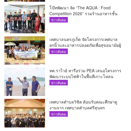
โบ๊ทพัฒนา จัด “The AQUA : Food
Competition 2026” รวมร้านอาหารชั้น
นำของ The Shopps at The AQUA ชู
ข่าวสังคม
ศักยภาพ Food Destination ย่านเชิงทะเล
เทศบาลนครภูเก็ต จัดโครงการเทศบาล
ยกนิ้วและอาหารปลอดภัยเพื่อสุขอนามัยผู้
บริโภค
ข่าวสังคม
ทต.ราไวย์ หารือร่วม PEA เสนอโครงการ
พัฒนาระบบไฟฟ้าในพื้นที่เกาะโหลน
ข่าวสังคม
เทศบาลตำบลวิชิต ต้อนรับคณะศึกษาดู
งานจาก เทศบาลตำบลศรีสุนทร
ข่าวสังคม