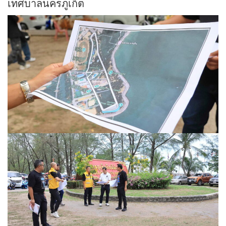
เทศบาลนครภูเก็ต