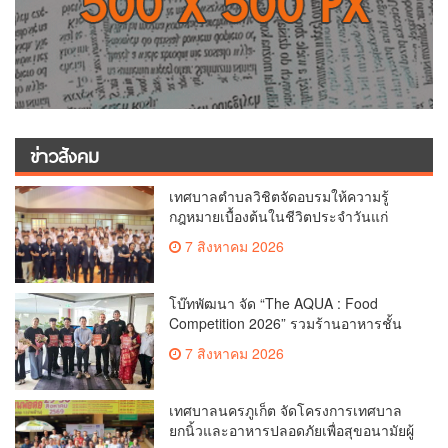
ข่าวสังคม
เทศบาลตำบลวิชิตจัดอบรมให้ความรู้
กฎหมายเบื้องต้นในชีวิตประจำวันแก่
เยาวชน
7 สิงหาคม 2026
โบ๊ทพัฒนา จัด “The AQUA : Food
Competition 2026” รวมร้านอาหารชั้น
นำของ The Shopps at The AQUA ชู
7 สิงหาคม 2026
ศักยภาพ Food Destination ย่านเชิงทะเล
เทศบาลนครภูเก็ต จัดโครงการเทศบาล
ยกนิ้วและอาหารปลอดภัยเพื่อสุขอนามัยผู้