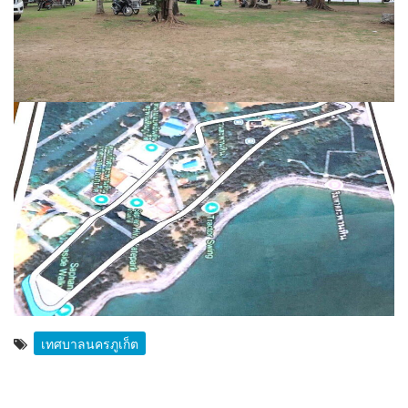
เทศบาลนครภูเก็ต