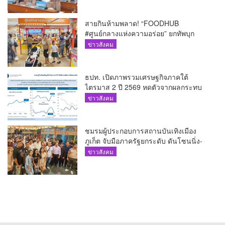
สายกินห้ามพลาด! “FOODHUB
#ศูนย์กลางแห่งความอร่อย” ยกทัพบุก
โรบินสันไลฟ์สไตล์ ฉลอง ถึง 12 ส.ค.นี้
ข่าวสังคม
ธปท. เปิดภาพรวมเศรษฐกิจภาคใต้
ไตรมาส 2 ปี 2569 หดตัวจากผลกระทบ
ความขัดแย้งในตะวันออกกลาง
ข่าวสังคม
ชมรมผู้ประกอบการสถานบันเทิงเมือง
ภูเก็ต จับมือภาครัฐยกระดับ ดันโซนนิ่ง-
ขับเคลื่อนท่องเที่ยวอย่างยั่งยืน
ข่าวสังคม