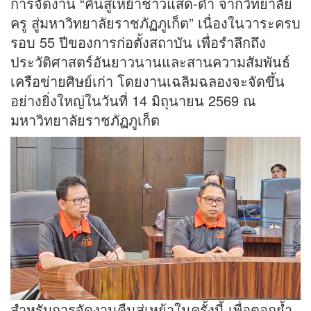
การจัดงาน “คืนสู่เหย้าชาวแสด-ดำ จากวิทยาลัย
ครู สู่มหาวิทยาลัยราชภัฏภูเก็ต” เนื่องในวาระครบ
รอบ 55 ปีของการก่อตั้งสถาบัน เพื่อรำลึกถึง
ประวัติศาสตร์อันยาวนานและสานความสัมพันธ์
เครือข่ายศิษย์เก่า โดยงานเฉลิมฉลองจะจัดขึ้น
อย่างยิ่งใหญ่ในวันที่ 14 มิถุนายน 2569 ณ
มหาวิทยาลัยราชภัฏภูเก็ต
สำหรับการจัดงานคืนสู่เหย้าในครั้งนี้ เพื่อตอกย้ำ