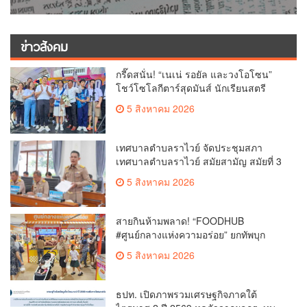
ข่าวสังคม
กรี๊ดสนั่น! “เนเน่ รอยัล และวงโอโซน”
โชว์โซโลกีตาร์สุดมันส์ นักเรียนสตรี
ภูเก็ตนั่งไม่ติด ทั้งเต้น-ร้อง
5 สิงหาคม 2026
เทศบาลตำบลราไวย์ จัดประชุมสภา
เทศบาลตำบลราไวย์ สมัยสามัญ สมัยที่ 3
ประจำปี 2569
5 สิงหาคม 2026
สายกินห้ามพลาด! “FOODHUB
#ศูนย์กลางแห่งความอร่อย” ยกทัพบุก
โรบินสันไลฟ์สไตล์ ฉลอง ถึง 12 ส.ค.นี้
5 สิงหาคม 2026
ธปท. เปิดภาพรวมเศรษฐกิจภาคใต้