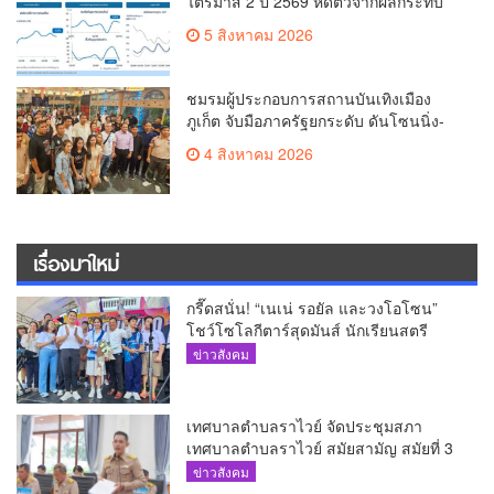
ไตรมาส 2 ปี 2569 หดตัวจากผลกระทบ
ความขัดแย้งในตะวันออกกลาง
5 สิงหาคม 2026
ชมรมผู้ประกอบการสถานบันเทิงเมือง
ภูเก็ต จับมือภาครัฐยกระดับ ดันโซนนิ่ง-
ขับเคลื่อนท่องเที่ยวอย่างยั่งยืน
4 สิงหาคม 2026
เรื่องมาใหม่
กรี๊ดสนั่น! “เนเน่ รอยัล และวงโอโซน”
โชว์โซโลกีตาร์สุดมันส์ นักเรียนสตรี
ภูเก็ตนั่งไม่ติด ทั้งเต้น-ร้อง
ข่าวสังคม
เทศบาลตำบลราไวย์ จัดประชุมสภา
เทศบาลตำบลราไวย์ สมัยสามัญ สมัยที่ 3
ประจำปี 2569
ข่าวสังคม