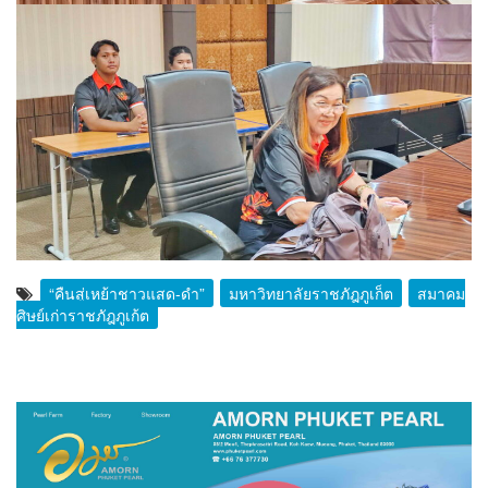
“คืนสู่เหย้าชาวแสด-ดำ”
มหาวิทยาลัยราชภัฎภูเก็ต
สมาคม
ศิษย์เก่าราชภัฎภูเก้ต