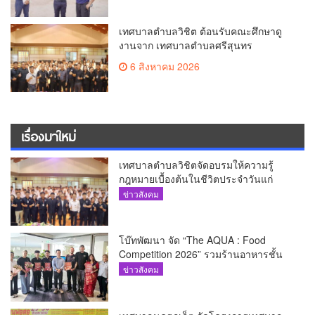
เทศบาลตำบลวิชิต ต้อนรับคณะศึกษาดู
งานจาก เทศบาลตำบลศรีสุนทร
6 สิงหาคม 2026
เรื่องมาใหม่
เทศบาลตำบลวิชิตจัดอบรมให้ความรู้
กฎหมายเบื้องต้นในชีวิตประจำวันแก่
เยาวชน
ข่าวสังคม
โบ๊ทพัฒนา จัด “The AQUA : Food
Competition 2026” รวมร้านอาหารชั้น
นำของ The Shopps at The AQUA ชู
ข่าวสังคม
ศักยภาพ Food Destination ย่านเชิงทะเล