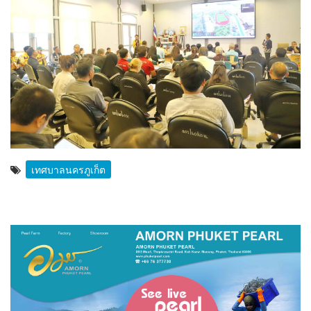
เทศบาลนครภูเก็ต