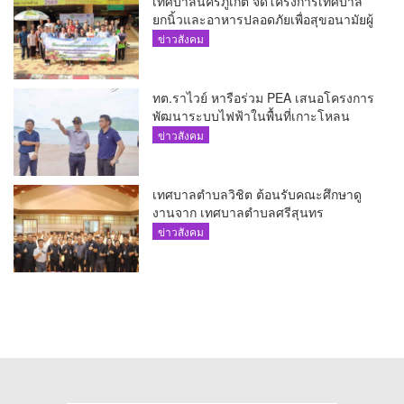
เทศบาลนครภูเก็ต จัดโครงการเทศบาล
ยกนิ้วและอาหารปลอดภัยเพื่อสุขอนามัยผู้
บริโภค
ข่าวสังคม
ทต.ราไวย์ หารือร่วม PEA เสนอโครงการ
พัฒนาระบบไฟฟ้าในพื้นที่เกาะโหลน
ข่าวสังคม
เทศบาลตำบลวิชิต ต้อนรับคณะศึกษาดู
งานจาก เทศบาลตำบลศรีสุนทร
ข่าวสังคม