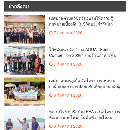
ข่าวสังคม
เทศบาลตำบลวิชิตจัดอบรมให้ความรู้
กฎหมายเบื้องต้นในชีวิตประจำวันแก่
เยาวชน
7 สิงหาคม 2026
โบ๊ทพัฒนา จัด “The AQUA : Food
Competition 2026” รวมร้านอาหารชั้น
นำของ The Shopps at The AQUA ชู
7 สิงหาคม 2026
ศักยภาพ Food Destination ย่านเชิงทะเล
เทศบาลนครภูเก็ต จัดโครงการเทศบาล
ยกนิ้วและอาหารปลอดภัยเพื่อสุขอนามัยผู้
บริโภค
6 สิงหาคม 2026
ทต.ราไวย์ หารือร่วม PEA เสนอโครงการ
พัฒนาระบบไฟฟ้าในพื้นที่เกาะโหลน
6 สิงหาคม 2026