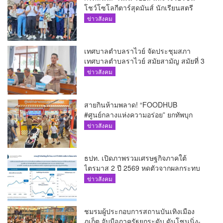
โชว์โซโลกีตาร์สุดมันส์ นักเรียนสตรี
ภูเก็ตนั่งไม่ติด ทั้งเต้น-ร้อง
ข่าวสังคม
เทศบาลตำบลราไวย์ จัดประชุมสภา
เทศบาลตำบลราไวย์ สมัยสามัญ สมัยที่ 3
ประจำปี 2569
ข่าวสังคม
สายกินห้ามพลาด! “FOODHUB
#ศูนย์กลางแห่งความอร่อย” ยกทัพบุก
โรบินสันไลฟ์สไตล์ ฉลอง ถึง 12 ส.ค.นี้
ข่าวสังคม
ธปท. เปิดภาพรวมเศรษฐกิจภาคใต้
ไตรมาส 2 ปี 2569 หดตัวจากผลกระทบ
ความขัดแย้งในตะวันออกกลาง
ข่าวสังคม
ชมรมผู้ประกอบการสถานบันเทิงเมือง
ภูเก็ต จับมือภาครัฐยกระดับ ดันโซนนิ่ง-