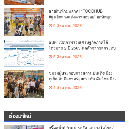
สายกินห้ามพลาด! “FOODHUB
#ศูนย์กลางแห่งความอร่อย” ยกทัพบุก
โรบินสันไลฟ์สไตล์ ฉลอง ถึง 12 ส.ค.นี้
5 สิงหาคม 2026
ธปท. เปิดภาพรวมเศรษฐกิจภาคใต้
ไตรมาส 2 ปี 2569 หดตัวจากผลกระทบ
ความขัดแย้งในตะวันออกกลาง
5 สิงหาคม 2026
ชมรมผู้ประกอบการสถานบันเทิงเมือง
ภูเก็ต จับมือภาครัฐยกระดับ ดันโซนนิ่ง-
ขับเคลื่อนท่องเที่ยวอย่างยั่งยืน
4 สิงหาคม 2026
เรื่องมาใหม่
กรี๊ดสนั่น! “เนเน่ รอยัล และวงโอโซน”