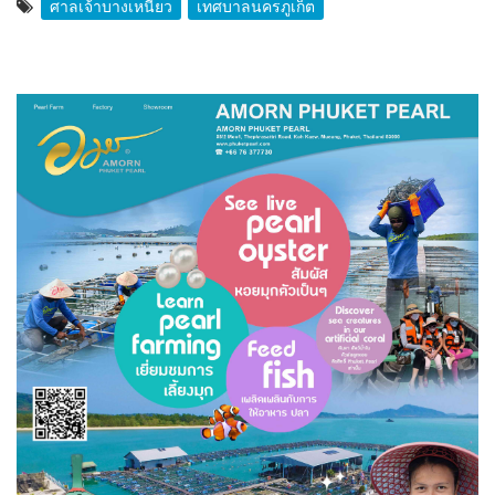
ศาลเจ้าบางเหนียว
เทศบาลนครภูเก็ต