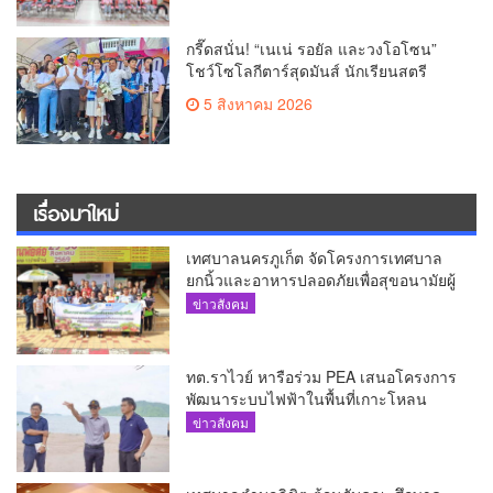
กรี๊ดสนั่น! “เนเน่ รอยัล และวงโอโซน”
โชว์โซโลกีตาร์สุดมันส์ นักเรียนสตรี
ภูเก็ตนั่งไม่ติด ทั้งเต้น-ร้อง
5 สิงหาคม 2026
เรื่องมาใหม่
เทศบาลนครภูเก็ต จัดโครงการเทศบาล
ยกนิ้วและอาหารปลอดภัยเพื่อสุขอนามัยผู้
บริโภค
ข่าวสังคม
ทต.ราไวย์ หารือร่วม PEA เสนอโครงการ
พัฒนาระบบไฟฟ้าในพื้นที่เกาะโหลน
ข่าวสังคม