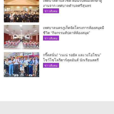
เทศบาลตำบลวิชิต ต้อนรับคณะศึกษาดู
งานจาก เทศบาลตำบลศรีสุนทร
ข่าวสังคม
เทศบาลนครภูเก็ตจัดโครงการห้องสมุดมี
ชีวิต “กิจกรรมสัปดาห์ห้องสมุด”
ข่าวสังคม
กรี๊ดสนั่น! “เนเน่ รอยัล และวงโอโซน”
โชว์โซโลกีตาร์สุดมันส์ นักเรียนสตรี
ภูเก็ตนั่งไม่ติด ทั้งเต้น-ร้อง
ข่าวสังคม