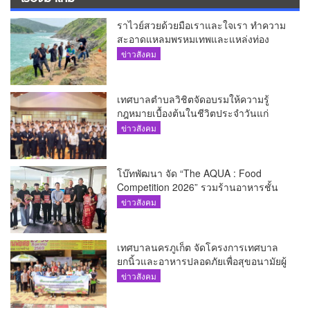
ราไวย์สวยด้วยมือเราและใจเรา ทำความ
สะอาดแหลมพรหมเทพและแหล่งท่อง
เที่ยว
ข่าวสังคม
เทศบาลตำบลวิชิตจัดอบรมให้ความรู้
กฎหมายเบื้องต้นในชีวิตประจำวันแก่
เยาวชน
ข่าวสังคม
โบ๊ทพัฒนา จัด “The AQUA : Food
Competition 2026” รวมร้านอาหารชั้น
นำของ The Shopps at The AQUA ชู
ข่าวสังคม
ศักยภาพ Food Destination ย่านเชิงทะเล
เทศบาลนครภูเก็ต จัดโครงการเทศบาล
ยกนิ้วและอาหารปลอดภัยเพื่อสุขอนามัยผู้
บริโภค
ข่าวสังคม