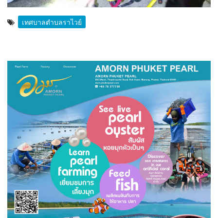
เทศบาลตำบลราไวย์