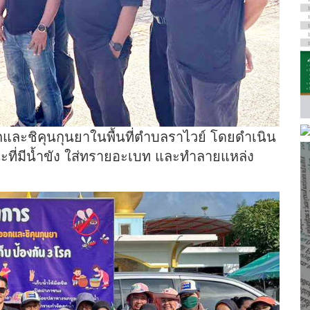
และชิคุนกุนยาในพื้นที่ตำบลราไวย์ โดยดำเนิน
ที่มีน้ำขัง ใส่ทรายอะเบท และทำลายแหล่ง