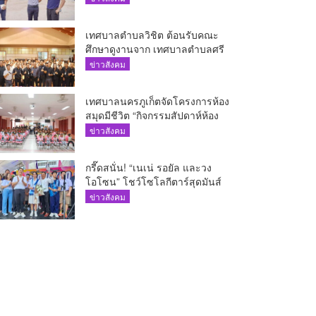
เทศบาลตำบลวิชิต ต้อนรับคณะ
ศึกษาดูงานจาก เทศบาลตำบลศรี
สุนทร
ข่าวสังคม
เทศบาลนครภูเก็ตจัดโครงการห้อง
สมุดมีชีวิต “กิจกรรมสัปดาห์ห้อง
สมุด”
ข่าวสังคม
กรี๊ดสนั่น! “เนเน่ รอยัล และวง
โอโซน” โชว์โซโลกีตาร์สุดมันส์
นักเรียนสตรีภูเก็ตนั่งไม่ติด ทั้งเต้น-
ข่าวสังคม
ร้อง