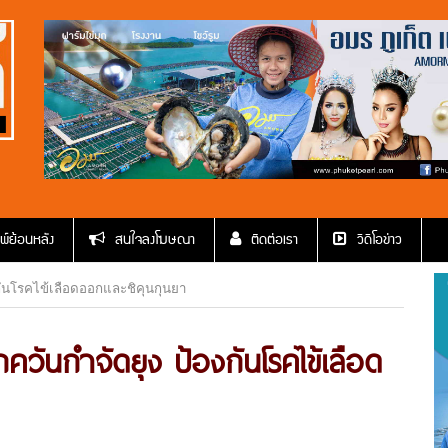
พ์ย้อนหลัง
สนใจลงโฆษณา
ติดต่อเรา
วีดีโอข่าว
ันโรคไข้เลือดออกและชิคุนกุนยา
ันกำจัดยุง ป้องกันโรคไข้เลือด