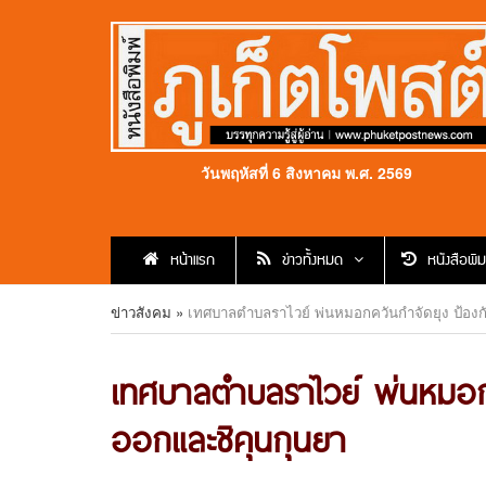
วันพฤหัสที่ 6 สิงหาคม พ.ศ. 2569
หน้าแรก
ข่าวทั้งหมด
หนังสือพิม
ข่าวสังคม
»
เทศบาลตำบลราไวย์ พ่นหมอกควันกำจัดยุง ป้องก
เทศบาลตำบลราไวย์ พ่นหมอกคว
ออกและชิคุนกุนยา