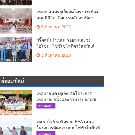
เทศบาลนครภูเก็ตจัดโครงการห้อง
สมุดมีชีวิต “กิจกรรมสัปดาห์ห้อง
สมุด”
6 สิงหาคม 2026
กรี๊ดสนั่น! “เนเน่ รอยัล และวง
โอโซน” โชว์โซโลกีตาร์สุดมันส์
นักเรียนสตรีภูเก็ตนั่งไม่ติด ทั้งเต้น-
5 สิงหาคม 2026
ร้อง
เรื่องมาใหม่
เทศบาลนครภูเก็ต จัดโครงการ
เทศบาลยกนิ้วและอาหารปลอดภัย
เพื่อสุขอนามัยผู้บริโภค
ข่าวสังคม
ทต.ราไวย์ หารือร่วม PEA เสนอ
โครงการพัฒนาระบบไฟฟ้าในพื้นที่
เกาะโหลน
ข่าวสังคม