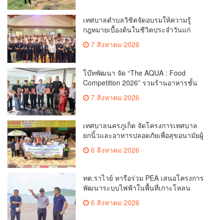
เทศบาลตำบลวิชิตจัดอบรมให้ความรู้
กฎหมายเบื้องต้นในชีวิตประจำวันแก่
เยาวชน
7 สิงหาคม 2026
โบ๊ทพัฒนา จัด “The AQUA : Food
Competition 2026” รวมร้านอาหารชั้น
นำของ The Shopps at The AQUA ชู
7 สิงหาคม 2026
ศักยภาพ Food Destination ย่านเชิงทะเล
เทศบาลนครภูเก็ต จัดโครงการเทศบาล
ยกนิ้วและอาหารปลอดภัยเพื่อสุขอนามัยผู้
บริโภค
6 สิงหาคม 2026
ทต.ราไวย์ หารือร่วม PEA เสนอโครงการ
พัฒนาระบบไฟฟ้าในพื้นที่เกาะโหลน
6 สิงหาคม 2026