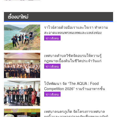
เรื่องมาใหม่
ราไวย์สวยด้วยมือเราและใจเรา ทำความ
สะอาดแหลมพรหมเทพและแหล่งท่อง
เที่ยว
ข่าวสังคม
เทศบาลตำบลวิชิตจัดอบรมให้ความรู้
กฎหมายเบื้องต้นในชีวิตประจำวันแก่
เยาวชน
ข่าวสังคม
โบ๊ทพัฒนา จัด “The AQUA : Food
Competition 2026” รวมร้านอาหารชั้น
นำของ The Shopps at The AQUA ชู
ข่าวสังคม
ศักยภาพ Food Destination ย่านเชิงทะเล
เทศบาลนครภูเก็ต จัดโครงการเทศบาล
ยกนิ้วและอาหารปลอดภัยเพื่อสุขอนามัยผู้