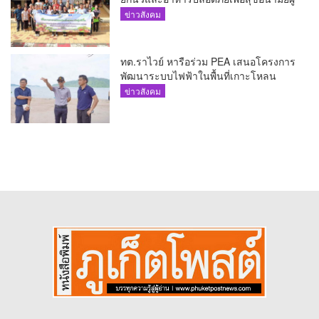
บริโภค
ข่าวสังคม
ทต.ราไวย์ หารือร่วม PEA เสนอโครงการ
พัฒนาระบบไฟฟ้าในพื้นที่เกาะโหลน
ข่าวสังคม