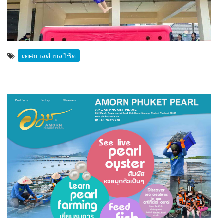
เทศบาลตำบลวิชิต