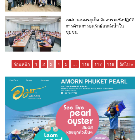
เทศบาลนครภูเก็ต จัดอบรมเชิงปฏิบัติ
การด้านการอนุรักษ์แหล่งน้ำใน
ชุมชน
ก่อนหน้า
1
2
3
4
5
…
116
117
118
ถัดไป »