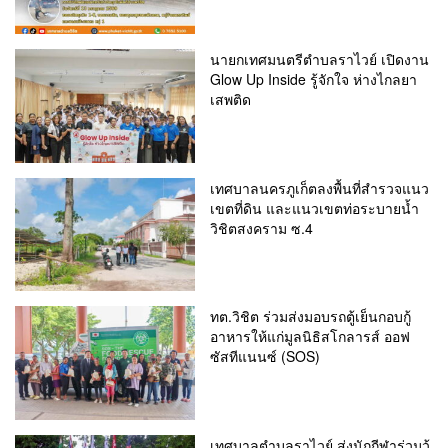
นายกเทศมนตรีตำบลราไวย์ เปิดงาน
Glow Up Inside รู้จักใจ ห่างไกลยา
เสพติด
เทศบาลนครภูเก็ตลงพื้นที่สำรวจแนว
เขตที่ดิน และแนวเขตท่อระบายน้ำ
วิชิตสงคราม ซ.4
ทต.วิชิต ร่วมส่งมอบรถตู้เย็นกอบกู้
อาหารให้แก่มูลนิธิสโกลารส์ ออฟ
ซัสทีแนนซ์ (SOS)
เทศบาลตำบลราไวย์ ส่งนักกีฬาร่วมวู้