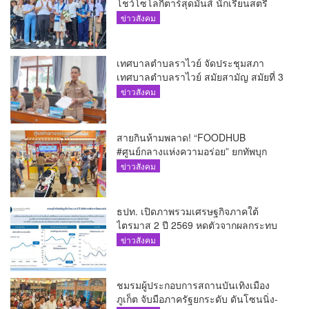
โชว์โซโลกีตาร์สุดมันส์ นักเรียนสตรี
ภูเก็ตนั่งไม่ติด ทั้งเต้น-ร้อง
ข่าวสังคม
เทศบาลตำบลราไวย์ จัดประชุมสภา
เทศบาลตำบลราไวย์ สมัยสามัญ สมัยที่ 3
ประจำปี 2569
ข่าวสังคม
สายกินห้ามพลาด! “FOODHUB
#ศูนย์กลางแห่งความอร่อย” ยกทัพบุก
โรบินสันไลฟ์สไตล์ ฉลอง ถึง 12 ส.ค.นี้
ข่าวสังคม
ธปท. เปิดภาพรวมเศรษฐกิจภาคใต้
ไตรมาส 2 ปี 2569 หดตัวจากผลกระทบ
ความขัดแย้งในตะวันออกกลาง
ข่าวสังคม
ชมรมผู้ประกอบการสถานบันเทิงเมือง
ภูเก็ต จับมือภาครัฐยกระดับ ดันโซนนิ่ง-