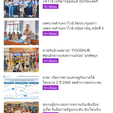
โชว์โซโลกีตาร์สุดมันส์ นักเรียนสตรี
ภูเก็ตนั่งไม่ติด ทั้งเต้น-ร้อง
ข่าวสังคม
เทศบาลตำบลราไวย์ จัดประชุมสภา
เทศบาลตำบลราไวย์ สมัยสามัญ สมัยที่ 3
ประจำปี 2569
ข่าวสังคม
สายกินห้ามพลาด! “FOODHUB
#ศูนย์กลางแห่งความอร่อย” ยกทัพบุก
โรบินสันไลฟ์สไตล์ ฉลอง ถึง 12 ส.ค.นี้
ข่าวสังคม
ธปท. เปิดภาพรวมเศรษฐกิจภาคใต้
ไตรมาส 2 ปี 2569 หดตัวจากผลกระทบ
ความขัดแย้งในตะวันออกกลาง
ข่าวสังคม
ชมรมผู้ประกอบการสถานบันเทิงเมือง
ภูเก็ต จับมือภาครัฐยกระดับ ดันโซนนิ่ง-