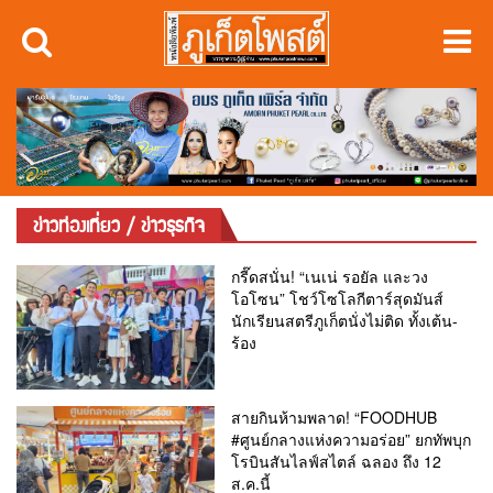
ข่าวท่องเที่ยว / ข่าวธุรกิจ
กรี๊ดสนั่น! “เนเน่ รอยัล และวง
โอโซน” โชว์โซโลกีตาร์สุดมันส์
นักเรียนสตรีภูเก็ตนั่งไม่ติด ทั้งเต้น-
ร้อง
สายกินห้ามพลาด! “FOODHUB
#ศูนย์กลางแห่งความอร่อย” ยกทัพบุก
โรบินสันไลฟ์สไตล์ ฉลอง ถึง 12
ส.ค.นี้