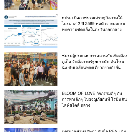
ธปท. เปิดภาพรวมเศรษฐกิจภาคใต้
ไตรมาส 2 ปี 2569 หดตัวจากผลกระ
ทบความขัดแย้งในตะวันออกกลาง
ชมรมผู้ประกอบการสถานบันเทิงเมือง
ภูเก็ต จับมือภาครัฐยกระดับ ดันโซน
นิ่ง-ขับเคลื่อนท่องเที่ยวอย่างยั่งยืน
BLOOM OF LOVE กิจกรรมดีๆ กับ
การพาเด็กๆ ไปผจญภัยกันที่ โรบินสัน
ไลฟ์สไตล์ ถลาง
เทศบาลตำบลรัษฎา จับมือ PEA เดิน