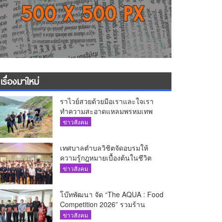
เรื่องมาใหม่
ราไวย์สวยด้วยมือเราและใจเรา
ทำความสะอาดแหลมพรหมเทพ
และแหล่งท่องเที่ยว
ข่าวสังคม
เทศบาลตำบลวิชิตจัดอบรมให้
ความรู้กฎหมายเบื้องต้นในชีวิต
ประจำวันแก่เยาวชน
ข่าวสังคม
โบ๊ทพัฒนา จัด “The AQUA : Food
Competition 2026” รวมร้าน
อาหารชั้นนำของ The Shopps at
ข่าวสังคม