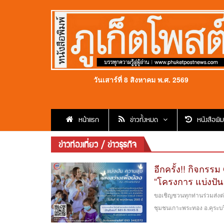
วันเสาร์ที่ 8 สิงหาคม พ.ศ. 2569
หน้าแรก
ข่าวทั้งหมด
หนังสือพิม
ข่าวท่องเที่ยว / ข่าวธุรกิจ
อีกครั้ง!! กิจกรร
“โครงการ แบ่งปัน
ขอเชิญชวนทุกท่านร่วมส่งต่
ชุมชนเกาะพระทอง อ.คุระบรี 