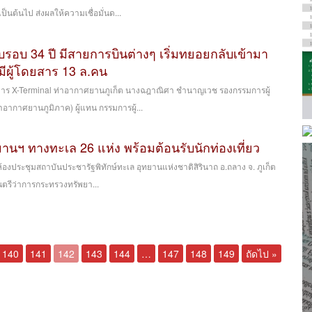
เป็นต้นไป ส่งผลให้ความเชื่อมั่นด...
บรอบ 34 ปี มีสายการบินต่างๆ เริ่มทยอยกลับเข้ามา
มีผู้โดยสาร 13 ล.คน
 อาคาร X-Terminal ท่าอากาศยานภูเก็ต นางฉฎาณิศา ชำนาญเวช รองกรรมการผู้
ากาศยานภูมิภาค) ผู้แทน กรรมการผู้...
านฯ ทางทะเล 26 แห่ง พร้อมต้อนรับนักท่องเที่ยว
ที่ห้องประชุมสถาบันประชารัฐพิทักษ์ทะเล อุทยานแห่งชาติสิรินาถ อ.ถลาง จ. ภูเก็ต
ตรีว่าการกระทรวงทรัพยา...
140
141
142
143
144
…
147
148
149
ถัดไป »