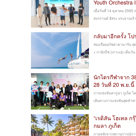
Youth Orchestra I
เมื่อวันที่ 14 ตุลาคม 256
สงกรานต์ อิสระ ประธานเจ้า
กลับมาอีกครั้ง โ
ล่องเรือยอร์ชคาตามารัน สุด
+ กาฮังบีช (เกาะเฮ) เต็มวัน 
นักไตรกีฬาจาก 38 
28 วันที่ 20 พ.ย.นี้
การแข่งขันลากูน่า ภูเก็ต 
เส้นทางการแข่งขันสุดท้าทาย
“เรดิสัน โฮเทล กรุ
กมลา ภูเก็ต
ภายหลังจากสถานการณ์การแพ