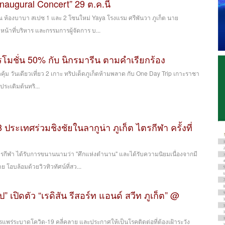
naugural Concert” 29 ต.ค.นี้
5 ณ ห้องบาบา สเปซ 1 และ 2 โซนใหม่ Yaya โรงแรม ศรีพันวา ภูเก็ต นาย
หน้าที่บริหาร และกรรมการผู้จัดการ บ...
ปรโมชั่น 50% กับ นิกรมารีน ตามคำเรียกร้อง
คุ้ม วันเดียวเที่ยว 2 เกาะ ทริปเด็ดภูเก็ตห้ามพลาด กับ One Day Trip เกาะราชา
ประเดิมต้นทริ...
ประเทศร่วมชิงชัยในลากูน่า ภูเก็ต ไตรกีฬา ครั้งที่
ไตรกีฬา ได้รับการขนานนามว่า "ศึกแห่งตำนาน" และได้รับความนิยมเนื่องจากมี
 โอบล้อมด้วยวิวทิวทัศน์ที่สว...
๊ป” เปิดตัว “เรดิสัน รีสอร์ท แอนด์ สวีท ภูเก็ต” @
ร่ระบาดโควิด-19 คลี่คลาย และประกาศให้เป็นโรคติดต่อที่ต้องเฝ้าระวัง