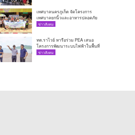
The AQUA ชูศักยภาพ Food
Destination ย่านเชิงทะเล
เทศบาลนครภูเก็ต จัดโครงการ
เทศบาลยกนิ้วและอาหารปลอดภัย
เพื่อสุขอนามัยผู้บริโภค
ข่าวสังคม
ทต.ราไวย์ หารือร่วม PEA เสนอ
โครงการพัฒนาระบบไฟฟ้าในพื้นที่
เกาะโหลน
ข่าวสังคม