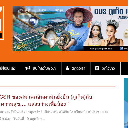
พ์ย้อนหลัง
สนใจลงโฆษณา
ติดต่อเรา
วีดีโอข่าว
ม CSR ของสมาคมอันดามันยั่งยืน (ภูเก็ต)กับ
 ความสุข…. แสงสว่างเพื่อน้อง “
อความยั่งยืน บริจาคทุนทรัพย์ เพื่อรวบรวมให้กับ โรงเรียนเกียรติประชา และ
จ.พังงา ในวันที่ 10 พฤศจิกา...