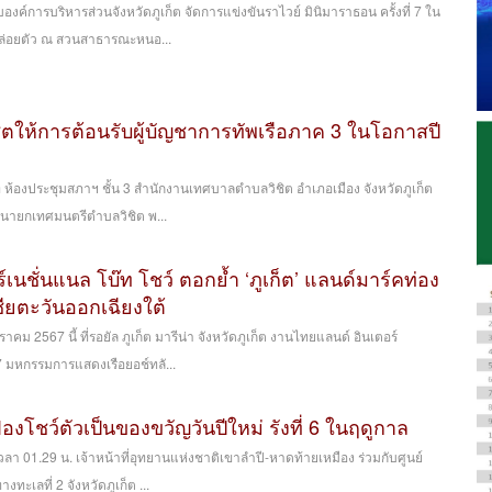
งค์การบริหารส่วนจังหวัดภูเก็ต จัดการแข่งขันราไวย์ มินิมาราธอน ครั้งที่ 7 ใน
 ปล่อยตัว ณ สวนสาธารณะหนอ...
ตให้การต้อนรับผู้บัญชาการทัพเรือภาค 3 ในโอกาสปี
ที่ ห้องประชุมสภาฯ ชั้น 3 สำนักงานเทศบาลตำบลวิชิต อำเภอเมือง จังหวัดภูเก็ต
์ นายกเทศมนตรีตำบลวิชิต พ...
เนชั่นแนล โบ๊ท โชว์ ตอกย้ำ ‘ภูเก็ต’ แลนด์มาร์คท่อง
ชียตะวันออกเฉียงใต้
าคม 2567 นี้ ที่รอยัล ภูเก็ต มารีน่า จังหวัดภูเก็ต งานไทยแลนด์ อินเตอร์
67 มหกรรมการแสดงเรือยอช์ทลั...
ืองโชว์ตัวเป็นของขวัญวันปีใหม่ รังที่ 6 ในฤดูกาล
เวลา 01.29 น. เจ้าหน้าที่อุทยานแห่งชาติเขาลำปี-หาดท้ายเหมือง ร่วมกับศูนย์
ทะเลที่ 2 จังหวัดภูเก็ต ...