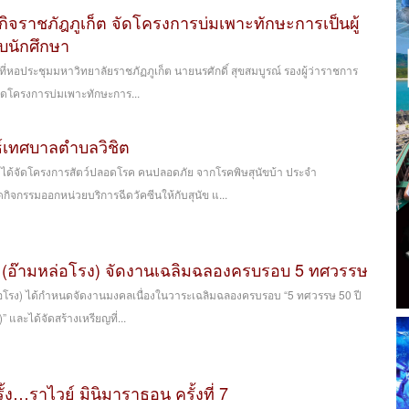
กิจราชภัฎภูเก็ต จัดโครงการบ่มเพาะทักษะการเป็นผู้
บนักศึกษา
 ที่หอประชุมมหาวิทยาลัยราชภัฏภูเก็ต นายนรศักดิ์ สุขสมบูรณ์ รองผู้ว่าราชการ
ปิดโครงการบ่มเพาะทักษะการ...
ธ์เทศบาลตำบลวิชิต
ได้จัดโครงการสัตว์ปลอดโรค คนปลอดภัย จากโรคพิษสุนัขบ้า ประจำ
กิจกรรมออกหน่วยบริการฉีดวัคซีนให้กับสุนัข แ...
๋อง (อ๊ามหล่อโรง) จัดงานเฉลิมฉลองครบรอบ 5 ทศวรรษ
(หล่อโรง) ได้กำหนดจัดงานมงคลเนื่องในวาระเฉลิมฉลองครบรอบ “5 ทศวรรษ 50 ปี
)” และได้จัดสร้างเหรียญที่...
้ง…ราไวย์ มินิมาราธอน ครั้งที่ 7