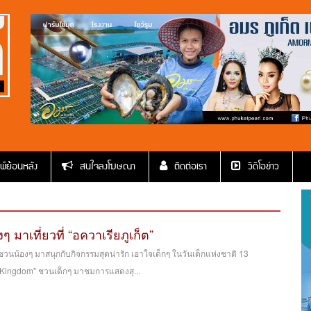
พ์ย้อนหลัง
สนใจลงโฆษณา
ติดต่อเรา
วีดีโอข่าว
งๆ มาเที่ยวที่ “อควาเรียภูเก็ต”
็ต" ชวนน้องๆ มาสนุกกับกิจกรรมสุดน่ารัก เอาใจเด็กๆ ในวันเด็กแห่งชาติ 13
Kingdom" ชวนเด็กๆ มาชมการแสดงสุ...