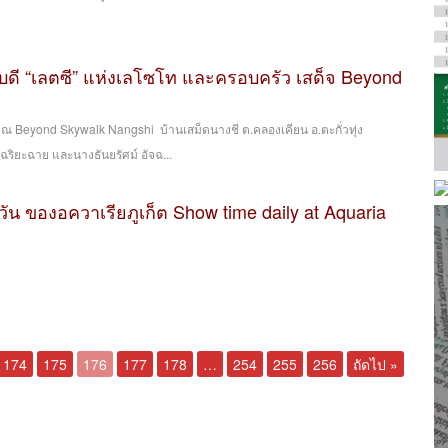
บดี “เลตซี” แห่งเลโซโท และครอบครัว เสด็จ Beyond
66 ณ Beyond Skywalk Nangshi บ้านเสม็ดนางชี ต.คลองเคียน อ.ตะกั่วทุ่ง
จฉริยะฉาย และนางธันยรัศม์ อัจฉ...
ัน ของอควาเรียภูเก็ต Show time daily at Aquaria
174
175
176
177
178
…
254
255
256
ถัดไป »