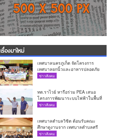
เรื่องมาใหม่
เทศบาลนครภูเก็ต จัดโครงการ
เทศบาลยกนิ้วและอาหารปลอดภัย
เพื่อสุขอนามัยผู้บริโภค
ข่าวสังคม
ทต.ราไวย์ หารือร่วม PEA เสนอ
โครงการพัฒนาระบบไฟฟ้าในพื้นที่
เกาะโหลน
ข่าวสังคม
เทศบาลตำบลวิชิต ต้อนรับคณะ
ศึกษาดูงานจาก เทศบาลตำบลศรี
สุนทร
ข่าวสังคม