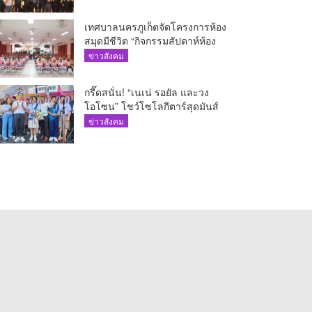
เทศบาลนครภูเก็ตจัดโครงการห้อง
สมุดมีชีวิต “กิจกรรมสัปดาห์ห้อง
สมุด”
ข่าวสังคม
กรี๊ดสนั่น! “เนเน่ รอยัล และวง
โอโซน” โชว์โซโลกีตาร์สุดมันส์
นักเรียนสตรีภูเก็ตนั่งไม่ติด ทั้งเต้น-
ข่าวสังคม
ร้อง