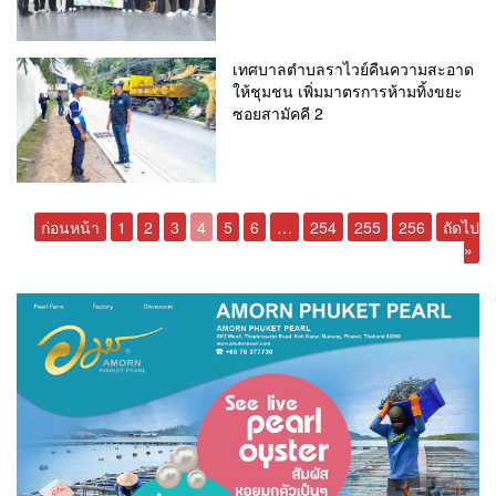
เทศบาลตำบลราไวย์คืนความสะอาด
ให้ชุมชน เพิ่มมาตรการห้ามทิ้งขยะ
ซอยสามัคคี 2
ก่อนหน้า
1
2
3
4
5
6
…
254
255
256
ถัดไป
»