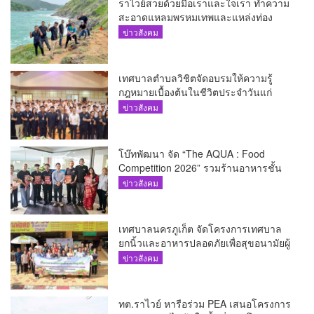
ราไวย์สวยด้วยมือเราและใจเรา ทำความ
สะอาดแหลมพรหมเทพและแหล่งท่อง
เที่ยว
ข่าวสังคม
เทศบาลตำบลวิชิตจัดอบรมให้ความรู้
กฎหมายเบื้องต้นในชีวิตประจำวันแก่
เยาวชน
ข่าวสังคม
โบ๊ทพัฒนา จัด “The AQUA : Food
Competition 2026” รวมร้านอาหารชั้น
นำของ The Shopps at The AQUA ชู
ข่าวสังคม
ศักยภาพ Food Destination ย่านเชิงทะเล
เทศบาลนครภูเก็ต จัดโครงการเทศบาล
ยกนิ้วและอาหารปลอดภัยเพื่อสุขอนามัยผู้
บริโภค
ข่าวสังคม
ทต.ราไวย์ หารือร่วม PEA เสนอโครงการ