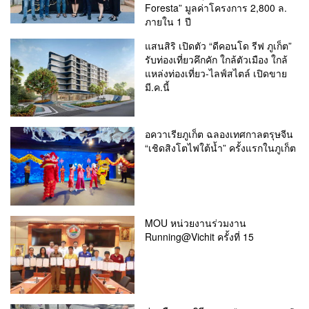
Foresta” มูลค่าโครงการ 2,800 ล.
ภายใน 1 ปี
แสนสิริ เปิดตัว “ดีคอนโด รีฟ ภูเก็ต”
รับท่องเที่ยวคึกคัก ใกล้ตัวเมือง ใกล้
แหล่งท่องเที่ยว-ไลฟ์สไตล์ เปิดขาย
มี.ค.นี้
อควาเรียภูเก็ต ฉลองเทศกาลตรุษจีน
“เชิดสิงโตไฟใต้น้ำ” ครั้งแรกในภูเก็ต
MOU หน่วยงานร่วมงาน
Running@Vichit ครั้งที่ 15