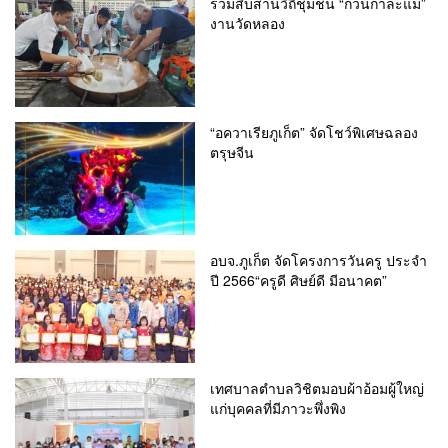
ร่วมสืบสานวิถีชุมชน “กวนกาละแม”
งานวัดหลอง
“อควาเรียภูเก็ต” จัดโชว์พิเศษฉลอง
ตรุษจีน
อบจ.ภูเก็ต จัดโครงการวันครู ประจำ
ปี 2566“ครูดี ศิษย์ดี มีอนาคต”
เทศบาลตำบลวิชิตมอบผ้าอ้อมผู้ใหญ่
แก่บุคคลที่มีภาวะพึ่งพิง