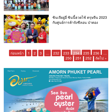
ซินเจียยู่อี่ ซินนี้ฮวดไช้ ตรุษจีน 2023
กับศูนย์การค้าจังซีลอน ป่าตอง
ก่อนหน้า
1
2
3
…
232
233
234
235
236
…
250
251
252
ถัดไป »