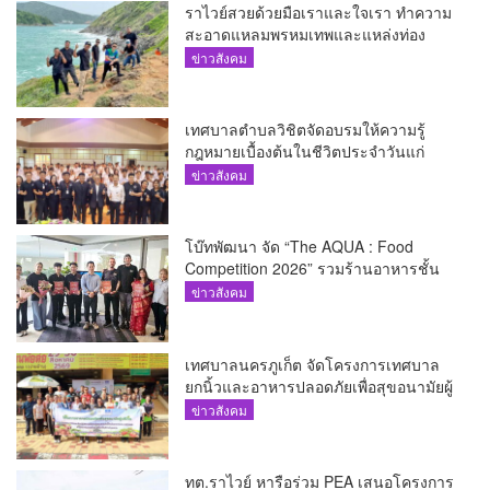
ราไวย์สวยด้วยมือเราและใจเรา ทำความ
สะอาดแหลมพรหมเทพและแหล่งท่อง
เที่ยว
ข่าวสังคม
เทศบาลตำบลวิชิตจัดอบรมให้ความรู้
กฎหมายเบื้องต้นในชีวิตประจำวันแก่
เยาวชน
ข่าวสังคม
โบ๊ทพัฒนา จัด “The AQUA : Food
Competition 2026” รวมร้านอาหารชั้น
นำของ The Shopps at The AQUA ชู
ข่าวสังคม
ศักยภาพ Food Destination ย่านเชิงทะเล
เทศบาลนครภูเก็ต จัดโครงการเทศบาล
ยกนิ้วและอาหารปลอดภัยเพื่อสุขอนามัยผู้
บริโภค
ข่าวสังคม
ทต.ราไวย์ หารือร่วม PEA เสนอโครงการ