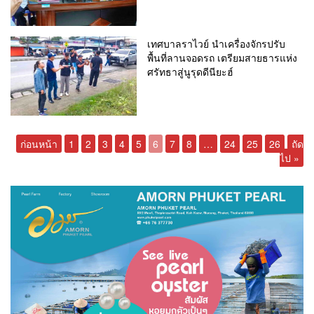
เทศบาลราไวย์ นำเครื่องจักรปรับ
พื้นที่ลานจอดรถ เตรียมสายธารแห่ง
ศรัทธาสู่นูรุดดีนียะฮ์
ก่อนหน้า
1
2
3
4
5
6
7
8
…
24
25
26
ถัด
ไป »