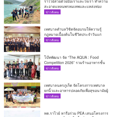
ราไวย์สวยด้วยมือเราและใจเรา ทำความ
สะอาดแหลมพรหมเทพและแหล่งท่อง
เที่ยว
ข่าวสังคม
เทศบาลตำบลวิชิตจัดอบรมให้ความรู้
กฎหมายเบื้องต้นในชีวิตประจำวันแก่
เยาวชน
ข่าวสังคม
โบ๊ทพัฒนา จัด “The AQUA : Food
Competition 2026” รวมร้านอาหารชั้น
นำของ The Shopps at The AQUA ชู
ข่าวสังคม
ศักยภาพ Food Destination ย่านเชิงทะเล
เทศบาลนครภูเก็ต จัดโครงการเทศบาล
ยกนิ้วและอาหารปลอดภัยเพื่อสุขอนามัยผู้
บริโภค
ข่าวสังคม
ทต.ราไวย์ หารือร่วม PEA เสนอโครงการ