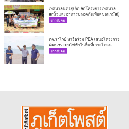
เทศบาลนครภูเก็ต จัดโครงการเทศบาล
ยกนิ้วและอาหารปลอดภัยเพื่อสุขอนามัยผู้
บริโภค
ข่าวสังคม
ทต.ราไวย์ หารือร่วม PEA เสนอโครงการ
พัฒนาระบบไฟฟ้าในพื้นที่เกาะโหลน
ข่าวสังคม