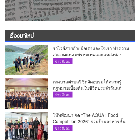
เรื่องมาใหม่
ราไวย์สวยด้วยมือเราและใจเรา ทำความ
สะอาดแหลมพรหมเทพและแหล่งท่อง
เที่ยว
ข่าวสังคม
เทศบาลตำบลวิชิตจัดอบรมให้ความรู้
กฎหมายเบื้องต้นในชีวิตประจำวันแก่
เยาวชน
ข่าวสังคม
โบ๊ทพัฒนา จัด “The AQUA : Food
Competition 2026” รวมร้านอาหารชั้น
นำของ The Shopps at The AQUA ชู
ข่าวสังคม
ศักยภาพ Food Destination ย่านเชิงทะเล