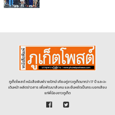
ภูเก็ตโพสต์ หนังสือพิมพ์รายปักษ์ เคียงคู่ชาวภูเก็ตมากว่า 17 ปี และจะ
เดินหน้า ผลิตข่าวสาร เพื่อพัฒนาสังคม และยืนหยัดเป็นกระบอกเสียง
แก่พี่น้องชาวภูเก็ต