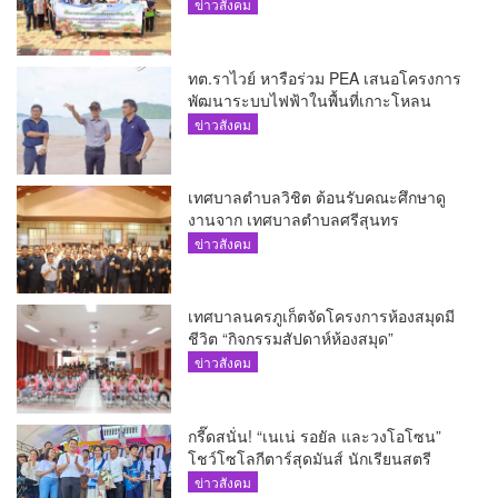
บริโภค
ข่าวสังคม
ทต.ราไวย์ หารือร่วม PEA เสนอโครงการ
พัฒนาระบบไฟฟ้าในพื้นที่เกาะโหลน
ข่าวสังคม
เทศบาลตำบลวิชิต ต้อนรับคณะศึกษาดู
งานจาก เทศบาลตำบลศรีสุนทร
ข่าวสังคม
เทศบาลนครภูเก็ตจัดโครงการห้องสมุดมี
ชีวิต “กิจกรรมสัปดาห์ห้องสมุด”
ข่าวสังคม
กรี๊ดสนั่น! “เนเน่ รอยัล และวงโอโซน”
โชว์โซโลกีตาร์สุดมันส์ นักเรียนสตรี
ภูเก็ตนั่งไม่ติด ทั้งเต้น-ร้อง
ข่าวสังคม