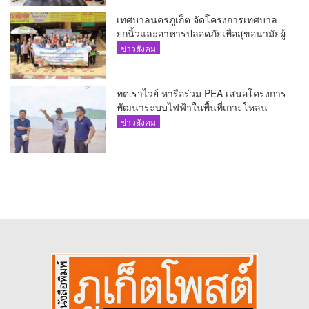
เทศบาลนครภูเก็ต จัดโครงการเทศบาล
ยกนิ้วและอาหารปลอดภัยเพื่อสุขอนามัยผู้
บริโภค
ข่าวสังคม
ทต.ราไวย์ หารือร่วม PEA เสนอโครงการ
พัฒนาระบบไฟฟ้าในพื้นที่เกาะโหลน
ข่าวสังคม