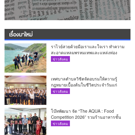
เรื่องมาใหม่
ราไวย์สวยด้วยมือเราและใจเรา ทำความ
สะอาดแหลมพรหมเทพและแหล่งท่อง
เที่ยว
ข่าวสังคม
เทศบาลตำบลวิชิตจัดอบรมให้ความรู้
กฎหมายเบื้องต้นในชีวิตประจำวันแก่
เยาวชน
ข่าวสังคม
โบ๊ทพัฒนา จัด “The AQUA : Food
Competition 2026” รวมร้านอาหารชั้น
นำของ The Shopps at The AQUA ชู
ข่าวสังคม
ศักยภาพ Food Destination ย่านเชิงทะเล