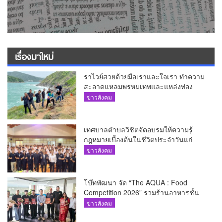
เรื่องมาใหม่
ราไวย์สวยด้วยมือเราและใจเรา ทำความ
สะอาดแหลมพรหมเทพและแหล่งท่อง
เที่ยว
ข่าวสังคม
เทศบาลตำบลวิชิตจัดอบรมให้ความรู้
กฎหมายเบื้องต้นในชีวิตประจำวันแก่
เยาวชน
ข่าวสังคม
โบ๊ทพัฒนา จัด “The AQUA : Food
Competition 2026” รวมร้านอาหารชั้น
นำของ The Shopps at The AQUA ชู
ข่าวสังคม
ศักยภาพ Food Destination ย่านเชิงทะเล