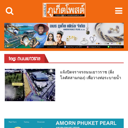
tag: ถนนเยาวราช
แจ้งปิดจราจรถนนเยาวราช (ฝั่ง
โลตัสสามกอง) เพื่อวางท่อระบายน้ำ