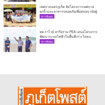
เทศบาลนครภูเก็ต จัดโครงการเทศบาล
ยกนิ้วและอาหารปลอดภัยเพื่อสุขอนามัยผู้
บริโภค
ข่าวสังคม
ทต.ราไวย์ หารือร่วม PEA เสนอโครงการ
พัฒนาระบบไฟฟ้าในพื้นที่เกาะโหลน
ข่าวสังคม