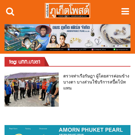
tag: นทท.บางตา
ตรวจท่าเรือรัษฎา ผู้โดยสารค่อนข้าง
บางตา บางส่วนใช้บริการสปี้ดโบ้ท
แทน