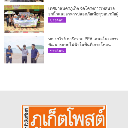
เทศบาลนครภูเก็ต จัดโครงการเทศบาล
ยกนิ้วและอาหารปลอดภัยเพื่อสุขอนามัยผู้
บริโภค
ข่าวสังคม
ทต.ราไวย์ หารือร่วม PEA เสนอโครงการ
พัฒนาระบบไฟฟ้าในพื้นที่เกาะโหลน
ข่าวสังคม