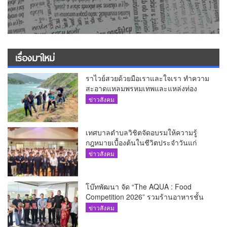
เรื่องมาใหม่
ราไวย์สวยด้วยมือเราและใจเรา ทำความ
สะอาดแหลมพรหมเทพและแหล่งท่อง
เที่ยว
ข่าวสังคม
เทศบาลตำบลวิชิตจัดอบรมให้ความรู้
กฎหมายเบื้องต้นในชีวิตประจำวันแก่
เยาวชน
ข่าวสังคม
โบ๊ทพัฒนา จัด “The AQUA : Food
Competition 2026” รวมร้านอาหารชั้น
นำของ The Shopps at The AQUA ชู
ข่าวสังคม
ศักยภาพ Food Destination ย่านเชิงทะเล