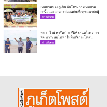
เทศบาลนครภูเก็ต จัดโครงการเทศบาล
ยกนิ้วและอาหารปลอดภัยเพื่อสุขอนามัยผู้
บริโภค
ข่าวสังคม
ทต.ราไวย์ หารือร่วม PEA เสนอโครงการ
พัฒนาระบบไฟฟ้าในพื้นที่เกาะโหลน
ข่าวสังคม