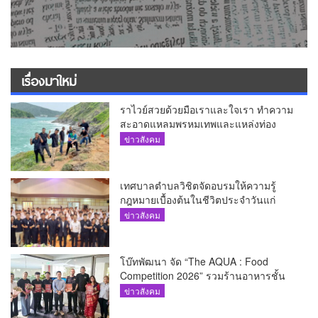
เรื่องมาใหม่
ราไวย์สวยด้วยมือเราและใจเรา ทำความ
สะอาดแหลมพรหมเทพและแหล่งท่อง
เที่ยว
ข่าวสังคม
เทศบาลตำบลวิชิตจัดอบรมให้ความรู้
กฎหมายเบื้องต้นในชีวิตประจำวันแก่
เยาวชน
ข่าวสังคม
โบ๊ทพัฒนา จัด “The AQUA : Food
Competition 2026” รวมร้านอาหารชั้น
นำของ The Shopps at The AQUA ชู
ข่าวสังคม
ศักยภาพ Food Destination ย่านเชิงทะเล