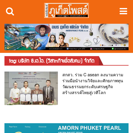
tag: บริษัท ซี.เอ.ไอ. (วิสาหกิจเพื่อสังคม) จำกัด
สกสว. ร่วม C asean ลงนามความ
ร่วมมือนำงานวิจัยและศักยภาพทุน
วัฒนธรรมยกระดับเศรษฐกิจ
สร้างสรรค์ไทยสู่เวทีโลก