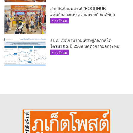
สายกินห้ามพลาด! “FOODHUB
#ศูนย์กลางแห่งความอร่อย” ยกทัพบุก
โรบินสันไลฟ์สไตล์ ฉลอง ถึง 12 ส.ค.นี้
ข่าวสังคม
ธปท. เปิดภาพรวมเศรษฐกิจภาคใต้
ไตรมาส 2 ปี 2569 หดตัวจากผลกระทบ
ความขัดแย้งในตะวันออกกลาง
ข่าวสังคม