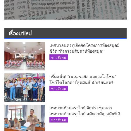
เรื่องมาใหม่
เทศบาลนครภูเก็ตจัดโครงการห้องสมุดมี
ชีวิต “กิจกรรมสัปดาห์ห้องสมุด”
ข่าวสังคม
กรี๊ดสนั่น! “เนเน่ รอยัล และวงโอโซน”
โชว์โซโลกีตาร์สุดมันส์ นักเรียนสตรี
ภูเก็ตนั่งไม่ติด ทั้งเต้น-ร้อง
ข่าวสังคม
เทศบาลตำบลราไวย์ จัดประชุมสภา
เทศบาลตำบลราไวย์ สมัยสามัญ สมัยที่ 3
ประจำปี 2569
ข่าวสังคม