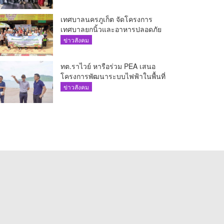
The AQUA ชูศักยภาพ Food
Destination ย่านเชิงทะเล
เทศบาลนครภูเก็ต จัดโครงการ
เทศบาลยกนิ้วและอาหารปลอดภัย
เพื่อสุขอนามัยผู้บริโภค
ข่าวสังคม
ทต.ราไวย์ หารือร่วม PEA เสนอ
โครงการพัฒนาระบบไฟฟ้าในพื้นที่
เกาะโหลน
ข่าวสังคม