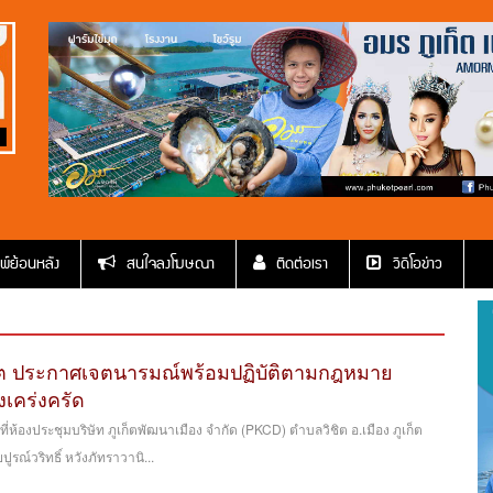
พ์ย้อนหลัง
สนใจลงโฆษณา
ติดต่อเรา
วีดีโอข่าว
็ต ประกาศเจตนารมณ์พร้อมปฏิบัติตามกฎหมาย
เคร่งครัด
 ที่ห้องประชุมบริษัท ภูเก็ตพัฒนาเมือง จำกัด (PKCD) ตำบลวิชิต อ.เมือง ภูเก็ต
รณ์วริทธิ์ หวังภัทราวานิ...