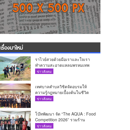
เรื่องมาใหม่
ราไวย์สวยด้วยมือเราและใจเรา
ทำความสะอาดแหลมพรหมเทพ
และแหล่งท่องเที่ยว
ข่าวสังคม
เทศบาลตำบลวิชิตจัดอบรมให้
ความรู้กฎหมายเบื้องต้นในชีวิต
ประจำวันแก่เยาวชน
ข่าวสังคม
โบ๊ทพัฒนา จัด “The AQUA : Food
Competition 2026” รวมร้าน
อาหารชั้นนำของ The Shopps at
ข่าวสังคม