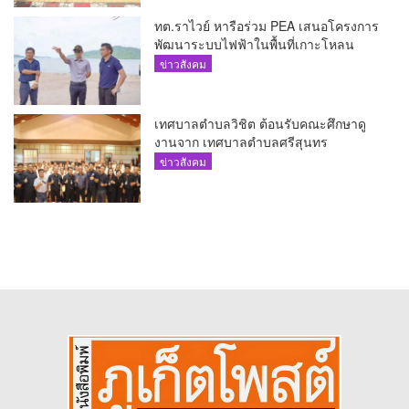
ทต.ราไวย์ หารือร่วม PEA เสนอโครงการ
พัฒนาระบบไฟฟ้าในพื้นที่เกาะโหลน
ข่าวสังคม
เทศบาลตำบลวิชิต ต้อนรับคณะศึกษาดู
งานจาก เทศบาลตำบลศรีสุนทร
ข่าวสังคม