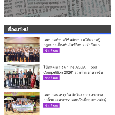
เรื่องมาใหม่
เทศบาลตำบลวิชิตจัดอบรมให้ความรู้
กฎหมายเบื้องต้นในชีวิตประจำวันแก่
เยาวชน
ข่าวสังคม
โบ๊ทพัฒนา จัด “The AQUA : Food
Competition 2026” รวมร้านอาหารชั้น
นำของ The Shopps at The AQUA ชู
ข่าวสังคม
ศักยภาพ Food Destination ย่านเชิงทะเล
เทศบาลนครภูเก็ต จัดโครงการเทศบาล
ยกนิ้วและอาหารปลอดภัยเพื่อสุขอนามัยผู้
บริโภค
ข่าวสังคม