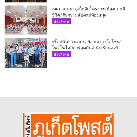
เทศบาลนครภูเก็ตจัดโครงการห้องสมุดมี
ชีวิต “กิจกรรมสัปดาห์ห้องสมุด”
ข่าวสังคม
กรี๊ดสนั่น! “เนเน่ รอยัล และวงโอโซน”
โชว์โซโลกีตาร์สุดมันส์ นักเรียนสตรี
ภูเก็ตนั่งไม่ติด ทั้งเต้น-ร้อง
ข่าวสังคม