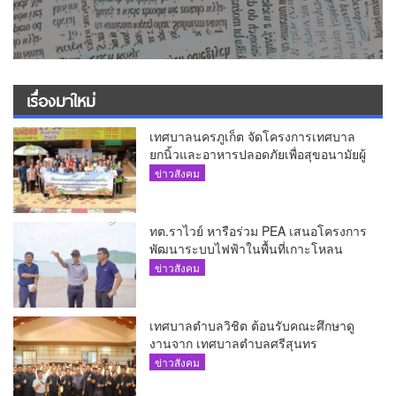
เรื่องมาใหม่
เทศบาลนครภูเก็ต จัดโครงการเทศบาล
ยกนิ้วและอาหารปลอดภัยเพื่อสุขอนามัยผู้
บริโภค
ข่าวสังคม
ทต.ราไวย์ หารือร่วม PEA เสนอโครงการ
พัฒนาระบบไฟฟ้าในพื้นที่เกาะโหลน
ข่าวสังคม
เทศบาลตำบลวิชิต ต้อนรับคณะศึกษาดู
งานจาก เทศบาลตำบลศรีสุนทร
ข่าวสังคม