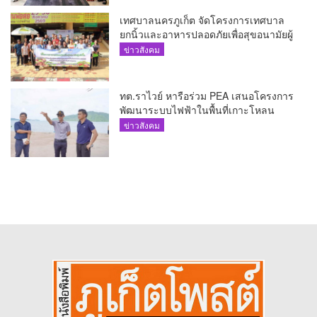
เทศบาลนครภูเก็ต จัดโครงการเทศบาล
ยกนิ้วและอาหารปลอดภัยเพื่อสุขอนามัยผู้
บริโภค
ข่าวสังคม
ทต.ราไวย์ หารือร่วม PEA เสนอโครงการ
พัฒนาระบบไฟฟ้าในพื้นที่เกาะโหลน
ข่าวสังคม