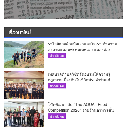
เรื่องมาใหม่
ราไวย์สวยด้วยมือเราและใจเรา ทำความ
สะอาดแหลมพรหมเทพและแหล่งท่อง
เที่ยว
ข่าวสังคม
เทศบาลตำบลวิชิตจัดอบรมให้ความรู้
กฎหมายเบื้องต้นในชีวิตประจำวันแก่
เยาวชน
ข่าวสังคม
โบ๊ทพัฒนา จัด “The AQUA : Food
Competition 2026” รวมร้านอาหารชั้น
นำของ The Shopps at The AQUA ชู
ข่าวสังคม
ศักยภาพ Food Destination ย่านเชิงทะเล