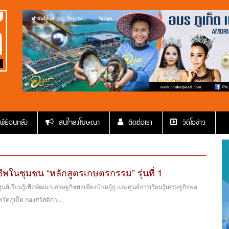
พ์ย้อนหลัง
สนใจลงโฆษณา
ติดต่อเรา
วีดีโอข่าว
พในชุมชน “หลักสูตรเกษตรกรรม” รุ่นที่ 1
ศูนย์เรียนรู้เพื่อพัฒนาเศรษฐกิจพอเพียงบ้านกู้กู และศูนย์การเรียนรู้เศรษฐกิจพอ
ัดภูเก็ต กองสวัสดิกา...