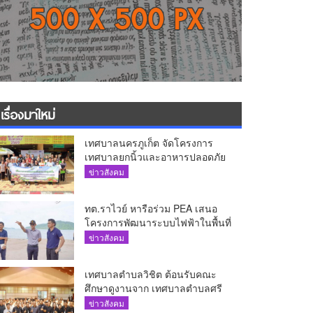
เรื่องมาใหม่
เทศบาลนครภูเก็ต จัดโครงการ
เทศบาลยกนิ้วและอาหารปลอดภัย
เพื่อสุขอนามัยผู้บริโภค
ข่าวสังคม
ทต.ราไวย์ หารือร่วม PEA เสนอ
โครงการพัฒนาระบบไฟฟ้าในพื้นที่
เกาะโหลน
ข่าวสังคม
เทศบาลตำบลวิชิต ต้อนรับคณะ
ศึกษาดูงานจาก เทศบาลตำบลศรี
สุนทร
ข่าวสังคม