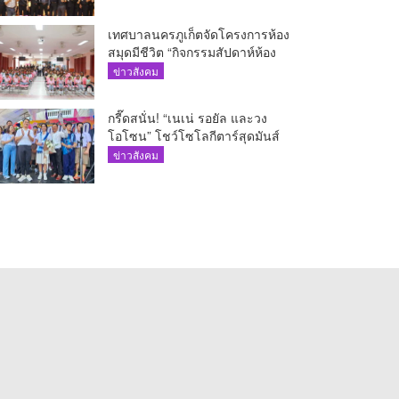
เทศบาลนครภูเก็ตจัดโครงการห้อง
สมุดมีชีวิต “กิจกรรมสัปดาห์ห้อง
สมุด”
ข่าวสังคม
กรี๊ดสนั่น! “เนเน่ รอยัล และวง
โอโซน” โชว์โซโลกีตาร์สุดมันส์
นักเรียนสตรีภูเก็ตนั่งไม่ติด ทั้งเต้น-
ข่าวสังคม
ร้อง