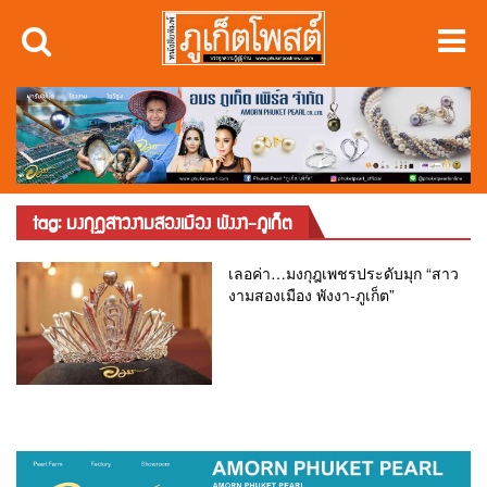
tag: มงกุฏสาวงามสองเมือง พังงา-ภูเก็ต
เลอค่า…มงกุฎเพชรประดับมุก “สาว
งามสองเมือง พังงา-ภูเก็ต”