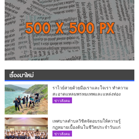
เรื่องมาใหม่
ราไวย์สวยด้วยมือเราและใจเรา ทำความ
สะอาดแหลมพรหมเทพและแหล่งท่อง
เที่ยว
ข่าวสังคม
เทศบาลตำบลวิชิตจัดอบรมให้ความรู้
กฎหมายเบื้องต้นในชีวิตประจำวันแก่
เยาวชน
ข่าวสังคม