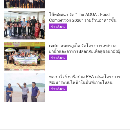
โบ๊ทพัฒนา จัด “The AQUA : Food
Competition 2026” รวมร้านอาหารชั้น
นำของ The Shopps at The AQUA ชู
ข่าวสังคม
ศักยภาพ Food Destination ย่านเชิงทะเล
เทศบาลนครภูเก็ต จัดโครงการเทศบาล
ยกนิ้วและอาหารปลอดภัยเพื่อสุขอนามัยผู้
บริโภค
ข่าวสังคม
ทต.ราไวย์ หารือร่วม PEA เสนอโครงการ
พัฒนาระบบไฟฟ้าในพื้นที่เกาะโหลน
ข่าวสังคม