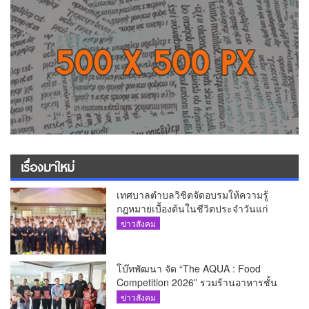
เรื่องมาใหม่
เทศบาลตำบลวิชิตจัดอบรมให้ความรู้
กฎหมายเบื้องต้นในชีวิตประจำวันแก่
เยาวชน
ข่าวสังคม
โบ๊ทพัฒนา จัด “The AQUA : Food
Competition 2026” รวมร้านอาหารชั้น
นำของ The Shopps at The AQUA ชู
ข่าวสังคม