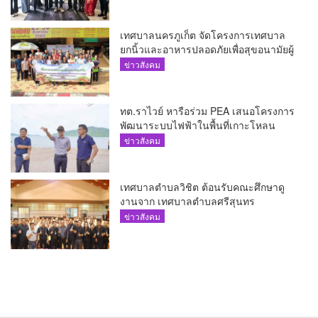
ศักยภาพ Food Destination ย่านเชิงทะเล
เทศบาลนครภูเก็ต จัดโครงการเทศบาล
ยกนิ้วและอาหารปลอดภัยเพื่อสุขอนามัยผู้
บริโภค
ข่าวสังคม
ทต.ราไวย์ หารือร่วม PEA เสนอโครงการ
พัฒนาระบบไฟฟ้าในพื้นที่เกาะโหลน
ข่าวสังคม
เทศบาลตำบลวิชิต ต้อนรับคณะศึกษาดู
งานจาก เทศบาลตำบลศรีสุนทร
ข่าวสังคม