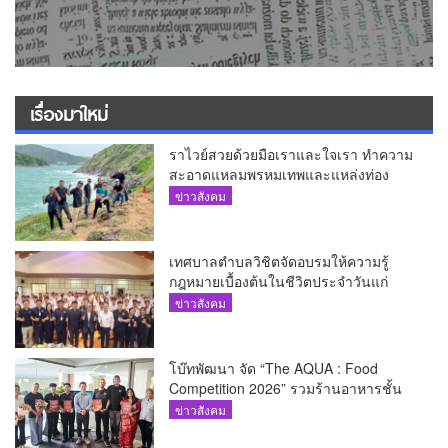
เรื่องมาใหม่
ราไวย์สวยด้วยมือเราและใจเรา ทำความ
สะอาดแหลมพรหมเทพและแหล่งท่อง
เที่ยว
ข่าวสังคม
เทศบาลตำบลวิชิตจัดอบรมให้ความรู้
กฎหมายเบื้องต้นในชีวิตประจำวันแก่
เยาวชน
ข่าวสังคม
โบ๊ทพัฒนา จัด “The AQUA : Food
Competition 2026” รวมร้านอาหารชั้น
นำของ The Shopps at The AQUA ชู
ข่าวสังคม
ศักยภาพ Food Destination ย่านเชิงทะเล