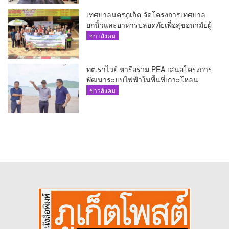
เทศบาลนครภูเก็ต จัดโครงการเทศบาล
ยกนิ้วและอาหารปลอดภัยเพื่อสุขอนามัยผู้
บริโภค
ข่าวสังคม
ทต.ราไวย์ หารือร่วม PEA เสนอโครงการ
พัฒนาระบบไฟฟ้าในพื้นที่เกาะโหลน
ข่าวสังคม