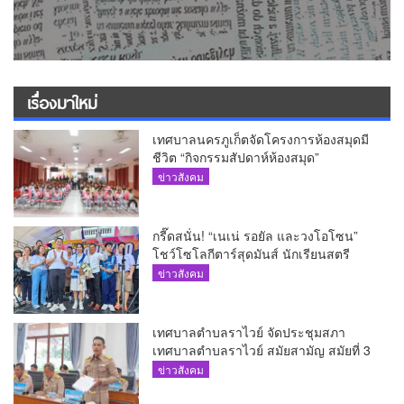
เรื่องมาใหม่
เทศบาลนครภูเก็ตจัดโครงการห้องสมุดมี
ชีวิต “กิจกรรมสัปดาห์ห้องสมุด”
ข่าวสังคม
กรี๊ดสนั่น! “เนเน่ รอยัล และวงโอโซน”
โชว์โซโลกีตาร์สุดมันส์ นักเรียนสตรี
ภูเก็ตนั่งไม่ติด ทั้งเต้น-ร้อง
ข่าวสังคม
เทศบาลตำบลราไวย์ จัดประชุมสภา
เทศบาลตำบลราไวย์ สมัยสามัญ สมัยที่ 3
ประจำปี 2569
ข่าวสังคม