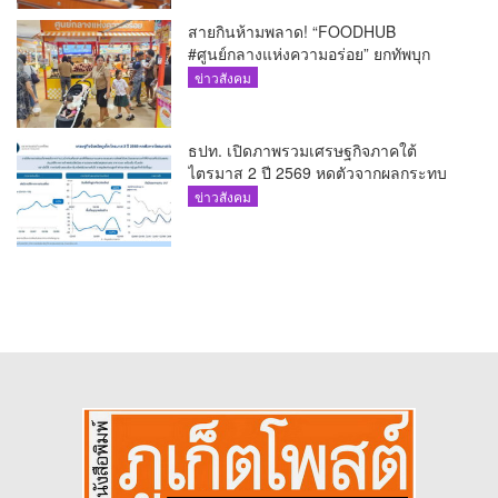
สายกินห้ามพลาด! “FOODHUB
#ศูนย์กลางแห่งความอร่อย” ยกทัพบุก
โรบินสันไลฟ์สไตล์ ฉลอง ถึง 12 ส.ค.นี้
ข่าวสังคม
ธปท. เปิดภาพรวมเศรษฐกิจภาคใต้
ไตรมาส 2 ปี 2569 หดตัวจากผลกระทบ
ความขัดแย้งในตะวันออกกลาง
ข่าวสังคม