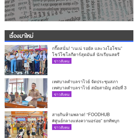
เรื่องมาใหม่
กรี๊ดสนั่น! “เนเน่ รอยัล และวงโอโซน”
โชว์โซโลกีตาร์สุดมันส์ นักเรียนสตรี
ภูเก็ตนั่งไม่ติด ทั้งเต้น-ร้อง
ข่าวสังคม
เทศบาลตำบลราไวย์ จัดประชุมสภา
เทศบาลตำบลราไวย์ สมัยสามัญ สมัยที่ 3
ประจำปี 2569
ข่าวสังคม
สายกินห้ามพลาด! “FOODHUB
#ศูนย์กลางแห่งความอร่อย” ยกทัพบุก
โรบินสันไลฟ์สไตล์ ฉลอง ถึง 12 ส.ค.นี้
ข่าวสังคม