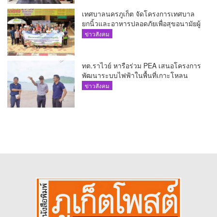
เทศบาลนครภูเก็ต จัดโครงการเทศบาล
ยกนิ้วและอาหารปลอดภัยเพื่อสุขอนามัยผู้
บริโภค
ข่าวสังคม
ทต.ราไวย์ หารือร่วม PEA เสนอโครงการ
พัฒนาระบบไฟฟ้าในพื้นที่เกาะโหลน
ข่าวสังคม