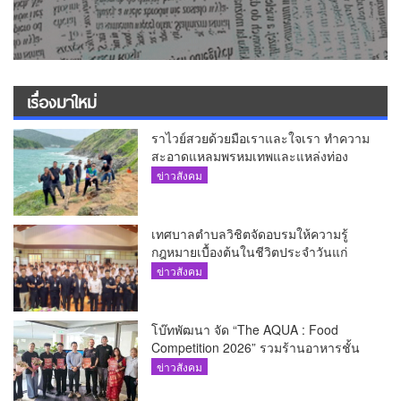
เรื่องมาใหม่
ราไวย์สวยด้วยมือเราและใจเรา ทำความ
สะอาดแหลมพรหมเทพและแหล่งท่อง
เที่ยว
ข่าวสังคม
เทศบาลตำบลวิชิตจัดอบรมให้ความรู้
กฎหมายเบื้องต้นในชีวิตประจำวันแก่
เยาวชน
ข่าวสังคม
โบ๊ทพัฒนา จัด “The AQUA : Food
Competition 2026” รวมร้านอาหารชั้น
นำของ The Shopps at The AQUA ชู
ข่าวสังคม
ศักยภาพ Food Destination ย่านเชิงทะเล