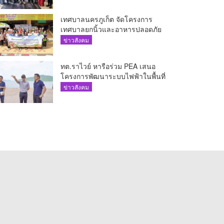
The AQUA ชูศักยภาพ Food
Destination ย่านเชิงทะเล
เทศบาลนครภูเก็ต จัดโครงการ
เทศบาลยกนิ้วและอาหารปลอดภัย
เพื่อสุขอนามัยผู้บริโภค
ข่าวสังคม
ทต.ราไวย์ หารือร่วม PEA เสนอ
โครงการพัฒนาระบบไฟฟ้าในพื้นที่
เกาะโหลน
ข่าวสังคม