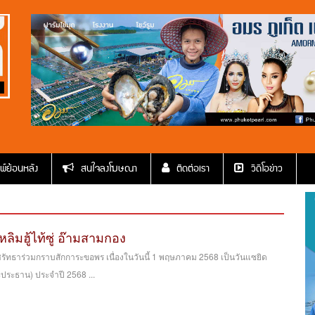
พ์ย้อนหลัง
สนใจลงโฆษณา
ติดต่อเรา
วีดีโอข่าว
ลิมฮู้ไท้ซู่ อ๊ามสามกอง
ตศรัทธาร่วมกราบสักการะขอพร เนื่องในวันนี้ 1 พฤษภาคม 2568 เป็นวันแซยิด
พระประธาน) ประจำปี 2568 ...