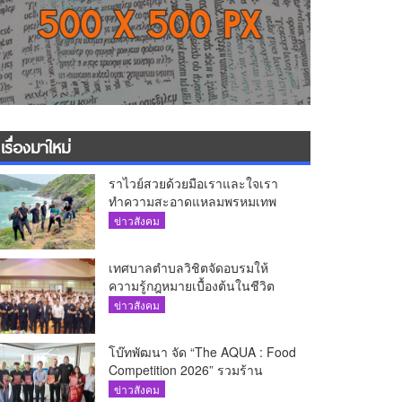
เรื่องมาใหม่
ราไวย์สวยด้วยมือเราและใจเรา
ทำความสะอาดแหลมพรหมเทพ
และแหล่งท่องเที่ยว
ข่าวสังคม
เทศบาลตำบลวิชิตจัดอบรมให้
ความรู้กฎหมายเบื้องต้นในชีวิต
ประจำวันแก่เยาวชน
ข่าวสังคม
โบ๊ทพัฒนา จัด “The AQUA : Food
Competition 2026” รวมร้าน
อาหารชั้นนำของ The Shopps at
ข่าวสังคม