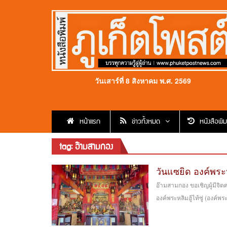
วันเสาร์ที่ 8 สิงหาคม พ.ศ. 2569
หน้าแรก
ข่าวทั้งหมด
หนังสือพิม
tag: อ๊ามสามกอง
วันแซยิด องค์พระห
อ๊ามสามกอง ขอเชิญผู้มีจิ
องค์พระหลิมฮู้ไท้ซู่ (องค์